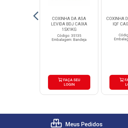
A DA ASA SEARA
COXINHA DA ASA
COXINHA 
CAIXA 12X1KG
LEVIDA BDJ CAIXA
IQF CA
15X1KG
digo: 26065
Códig
Código: 35135
agem: Bandeja
Embalag
Embalagem: Bandeja
FAÇA SEU
FAÇA SEU
F
LOGIN
LOGIN
L
Meus Pedidos