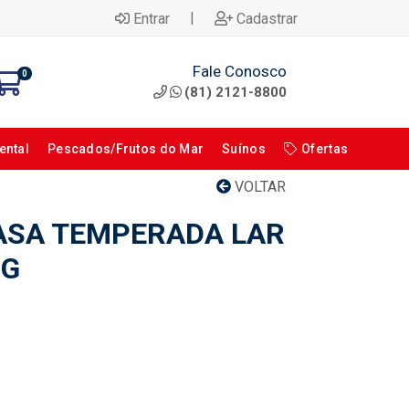
|
Entrar
Cadastrar
Fale Conosco
0
(81) 2121-8800
ental
Pescados/Frutos do Mar
Suínos
Ofertas
VOLTAR
ASA TEMPERADA LAR
0G