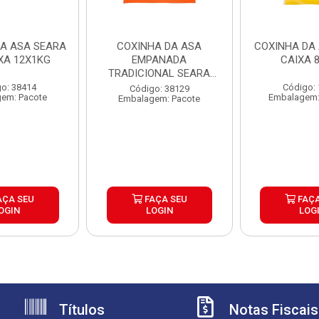
DA ASA SEARA
COXINHA DA ASA
COXINHA DA 
IXA 12X1KG
EMPANADA
CAIXA 
TRADICIONAL SEARA
CAIXA 12X400G
o: 38414
Código:
Código: 38129
em: Pacote
Embalagem:
Embalagem: Pacote
AÇA SEU
FAÇA SEU
FAÇA
OGIN
LOGIN
LOG
Títulos
Notas Fiscais