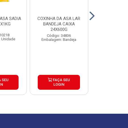
ASA SADIA
COXINHA DA ASA LAR
COXINHA DA AS
8X1KG
BANDEJA CAIXA
BDJ CAIXA 1
24X600G
 10218
Código: 26
Código: 34836
 Unidade
Embalagem: B
Embalagem: Bandeja
 SEU
FAÇA SEU
FAÇA S
IN
LOGIN
LOGIN