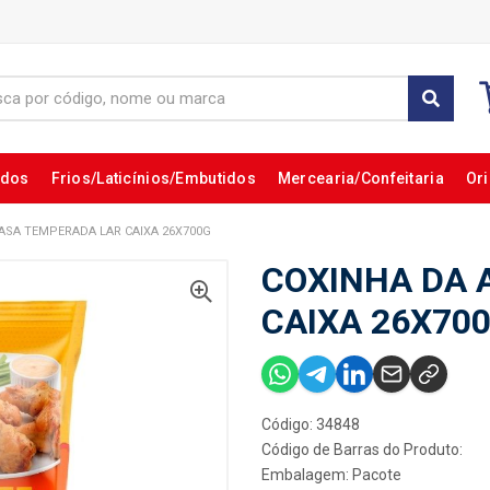
ados
Frios/Laticínios/Embutidos
Mercearia/Confeitaria
Ori
ASA TEMPERADA LAR CAIXA 26X700G
COXINHA DA 
CAIXA 26X70
Código: 34848
Código de Barras do Produto:
Embalagem: Pacote