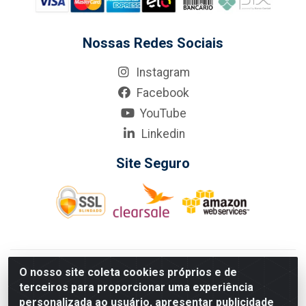
Nossas Redes Sociais
Instagram
Facebook
YouTube
Linkedin
Site Seguro
KarneKeijo Logistica Integrada LTDA - Rod. Br-101 Sul, nº3700
O nosso site coleta cookies próprios e de
- Barro, Recife/PE, 50900-400 CNPJ: 24.150.377/0001-95
terceiros para proporcionar uma experiência
Estados atendidos pela KarneKeijo: PE, PB e RN.
personalizada ao usuário, apresentar publicidade