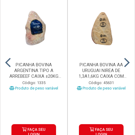
PICANHA BOVINA
PICANHA BOVINA AA
ARGENTINA TIPO A
URUGUAI NIREA DE
ARREBEEF CAIXA ±20KG
1,3A1,6KG CAIXA COM
PEÇAS 1...
±15KG
Código: 1335
Código: 45631
Produto de peso variável
Produto de peso variável
FAÇA SEU
FAÇA SEU
LOGIN
LOGIN