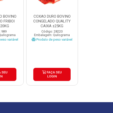
O BOVINO
COXAO DURO BOVINO
COXAO DURO 
 FRIBOI
CONGELADO QUALITY
CONGELADO F
±20KG
CAIXA ±25KG
CAIXA ±2
: 989
Código: 28220
Código: 9
Quilograma
Embalagem: Quilograma
Embalagem: Qui
eso variável
Produto de peso variável
Produto de peso
 SEU
FAÇA SEU
FAÇA S
IN
LOGIN
LOGIN