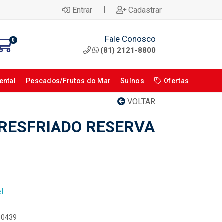
|
Entrar
Cadastrar
Fale Conosco
0
(81) 2121-8800
ental
Pescados/Frutos do Mar
Suínos
Ofertas
VOLTAR
RESFRIADO RESERVA
l
100439