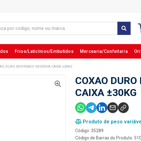
ados
Frios/Laticínios/Embutidos
Mercearia/Confeitaria
Ori
AO DURO RESFRIADO RESERVA CAIXA ±30KG
COXAO DURO 
CAIXA ±30KG
Produto de peso variáve
Código: 35289
Código de Barras do Produto: 5