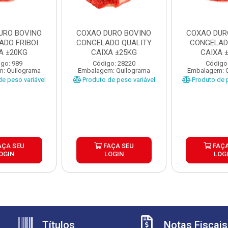
URO BOVINO
COXAO DURO BOVINO
COXAO DUR
ADO FRIBOI
CONGELADO QUALITY
CONGELADO
A ±20KG
CAIXA ±25KG
CAIXA 
go: 989
Código: 28220
Código
: Quilograma
Embalagem: Quilograma
Embalagem: 
e peso variável
Produto de peso variável
Produto de p
AÇA SEU
FAÇA SEU
FAÇA
OGIN
LOGIN
LOG
Títulos
Notas Fiscais