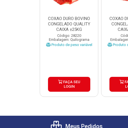
 DURO BOVINO
COXAO DURO BOVINO
COXAO D
ELADO FRIBOI
CONGELADO QUALITY
CONGEL
IXA ±20KG
CAIXA ±25KG
CAIX
ódigo: 989
Código: 28220
Códi
gem: Quilograma
Embalagem: Quilograma
Embalagem
o de peso variável
Produto de peso variável
Produto d
FAÇA SEU
FAÇA SEU
F
LOGIN
LOGIN
L
Meus Pedidos