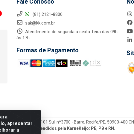
Fale Conosco
No
(81) 2121-8800
sak@kk.com.br
Atendimento de segunda a sexta-feira das 09h
às 17h
Formas de Pagamento
Si
para
tegrada LTDA - Rod. Br-101 Sul, nº3700 - Barro, Recife/PE, 50900-400 
io, apresentar
Estados atendidos pela KarneKeijo: PE, PB e RN.
elhorar a