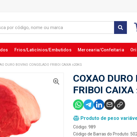
ados
Frios/Laticínios/Embutidos
Mercearia/Confeitaria
Ori
AO DURO BOVINO CONGELADO FRIBOI CAIXA ±20KG
COXAO DURO 
FRIBOI CAIXA
Produto de peso variáve
Código: 989
Código de Barras do Produto: 5