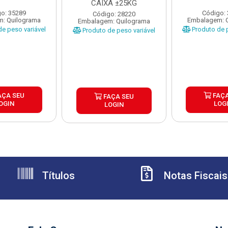
CAIXA ±25KG
o: 35289
Código:
Código: 28220
: Quilograma
Embalagem: 
Embalagem: Quilograma
e peso variável
Produto de p
Produto de peso variável
AÇA SEU
FAÇA
FAÇA SEU
OGIN
LOG
LOGIN
Títulos
Notas Fiscais