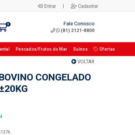
|
Entrar
Cadastrar
Fale Conosco
0
(81) 2121-8800
ental
Pescados/Frutos do Mar
Suínos
Ofertas
VOLTAR
BOVINO CONGELADO
 ±20KG
l
021376