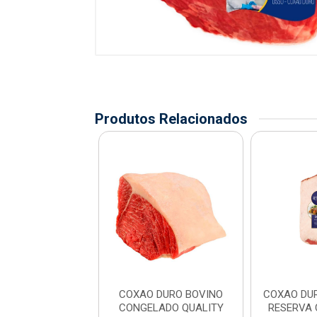
Produtos Relacionados
DURO RESFRIADO
COXAO DURO BOVINO
COXAO DU
A CAIXA ±30KG
CONGELADO QUALITY
RESERVA 