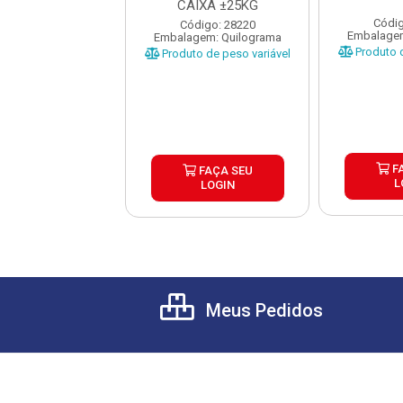
CAIXA ±25KG
digo: 35289
Códig
Código: 28220
gem: Quilograma
Embalagem
Embalagem: Quilograma
o de peso variável
Produto d
Produto de peso variável
FAÇA SEU
F
FAÇA SEU
LOGIN
L
LOGIN
Meus Pedidos