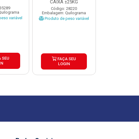
CAIXA ±25KG
 35289
Código: 35
Código: 28220
Quilograma
Embalagem: Qui
Embalagem: Quilograma
eso variável
Produto de peso
Produto de peso variável
 SEU
FAÇA S
FAÇA SEU
IN
LOGIN
LOGIN