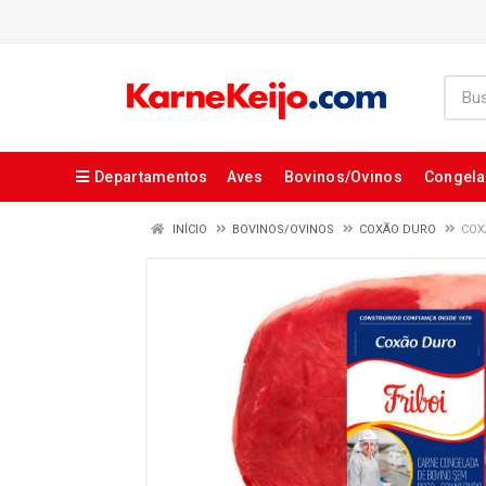
Departamentos
Aves
Bovinos/Ovinos
Congel
INÍCIO
BOVINOS/OVINOS
COXÃO DURO
COX