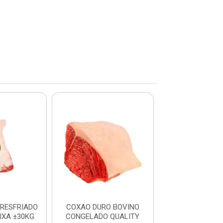
RESFRIADO
COXAO DURO BOVINO
COXAO DURO RE
IXA ±30KG
CONGELADO QUALITY
RESERVA CAIX