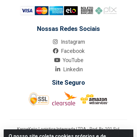
Nossas Redes Sociais
Instagram
Facebook
YouTube
Linkedin
Site Seguro
KarneKeijo Logistica Integrada LTDA - Rod. Br-101 Sul,
nº3700 - Barro, Recife/PE, 50900-400 CNPJ:
O nosso site coleta cookies próprios e de