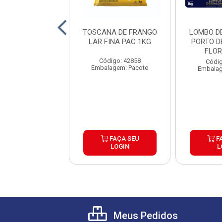
O DE FRANGO
TOSCANA DE FRANGO
LOMBO D
IDUAL AVENOVA
LAR FINA PAC 1KG
PORTO D
AIXA20KG
FLOR
RIBERA
Código: 42858
ódigo: 1567
Códig
Embalagem: Pacote
gem: Quilograma
Embalag
FAÇA SEU
FAÇA SEU
F
LOGIN
LOGIN
L
Meus Pedidos