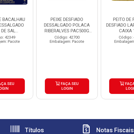
E BACALHAU
PEIXE DESFIADO
PEITO DE
ESSALGADO
DESSALGADO POLACA
DESFIADO LA
 DE SAL
RIBERALVES PAC500G
CAIXA 
LVES 1K...
CX7KG
o: 42349
Código: 42700
Código:
em: Pacote
Embalagem: Pacote
Embalagem
AÇA SEU
FAÇA SEU
FAÇA
OGIN
LOGIN
LOG
Títulos
Notas Fiscais