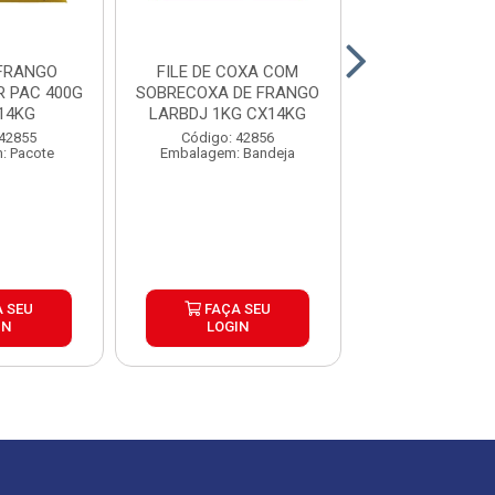
 FRANGO
FILE DE COXA COM
PEITO DE F
R PAC 400G
SOBRECOXA DE FRANGO
INDIVIDUAL A
14KG
LARBDJ 1KG CX14KG
CAIXA20
 42855
Código: 42856
Código: 15
: Pacote
Embalagem: Bandeja
Embalagem: Qui
 SEU
FAÇA SEU
FAÇA S
IN
LOGIN
LOGIN