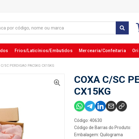
ados
Frios/Laticínios/Embutidos
Mercearia/Confeitaria
Ori
 C/SC PERDIGAO PAC5KG CX15KG
COXA C/SC P
CX15KG
Código: 40630
Código de Barras do Produto:
Embalagem: Quilograma