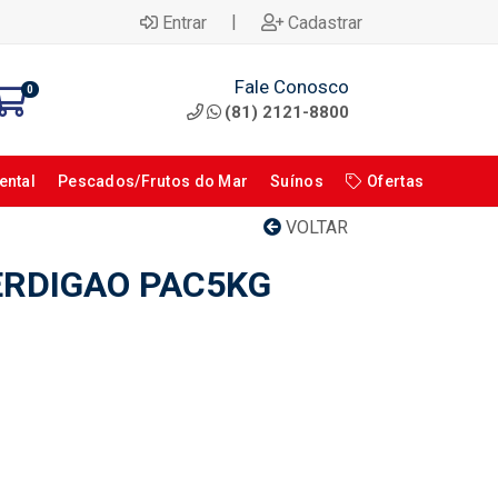
|
Entrar
Cadastrar
Fale Conosco
0
(81) 2121-8800
ental
Pescados/Frutos do Mar
Suínos
Ofertas
VOLTAR
ERDIGAO PAC5KG