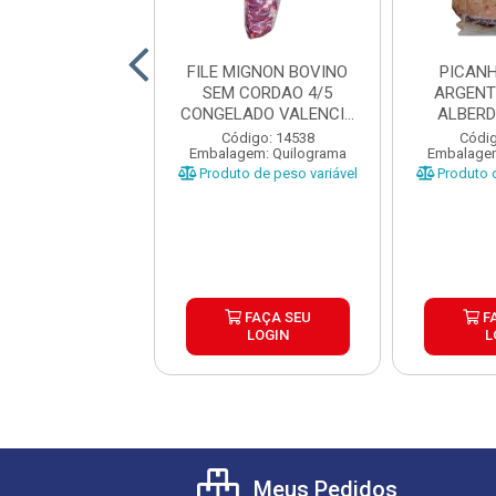
 MOLE BOVINO
FILE MIGNON BOVINO
PICAN
DO BOI BRASIL ±
SEM CORDAO 4/5
ARGENT
25KG
CONGELADO VALENCIO
ALBERD
CAIXA ±...
PEÇAS 
ódigo: 3233
Código: 14538
Códig
gem: Quilograma
Embalagem: Quilograma
Embalagem
o de peso variável
Produto de peso variável
Produto d
FAÇA SEU
FAÇA SEU
F
LOGIN
LOGIN
L
Meus Pedidos