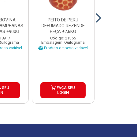
BOVINA
PEITO DE PERU
COXAO MOLE 
PAMPEANAS
DEFUMADO REZENDE
RESFRIADO BOI 
AS ±900G A
PEÇA ±2,6KG
25KG
..
 18917
Código: 21355
Código: 32
Quilograma
Embalagem: Quilograma
Embalagem: Qui
eso variável
Produto de peso variável
Produto de peso
 SEU
FAÇA SEU
FAÇA S
IN
LOGIN
LOGIN