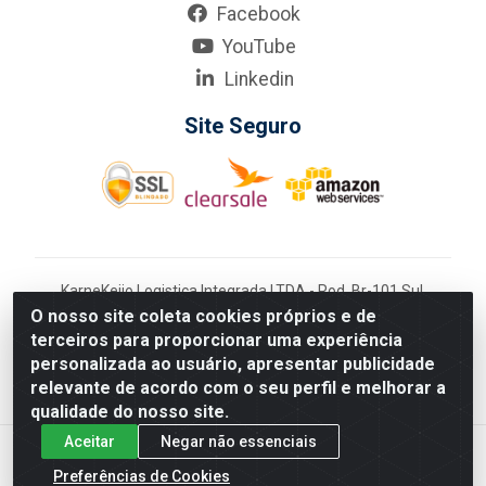
Facebook
YouTube
Linkedin
Site Seguro
KarneKeijo Logistica Integrada LTDA - Rod. Br-101 Sul,
nº3700 - Barro, Recife/PE, 50900-400 CNPJ:
O nosso site coleta cookies próprios e de
24.150.377/0001-95
terceiros para proporcionar uma experiência
Estados atendidos pela KarneKeijo: PE, PB e RN.
personalizada ao usuário, apresentar publicidade
relevante de acordo com o seu perfil e melhorar a
qualidade do nosso site.
Aceitar
Negar não essenciais
Preferências de Cookies