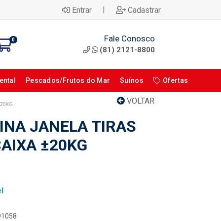
|
Entrar
Cadastrar
Fale Conosco
0
(81) 2121-8800
ental
Pescados/Frutos do Mar
Suínos
Ofertas
VOLTAR
±20KG
INA JANELA TIRAS
AIXA ±20KG
l
091058