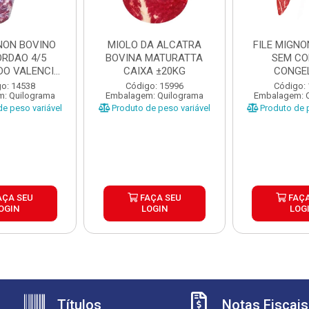
GNON BOVINO
MIOLO DA ALCATRA
FILE MIGNO
ORDAO 4/5
BOVINA MATURATTA
SEM C
O VALENCIO
CAIXA ±20KG
CONGE
XA ±...
MATURATT
o: 14538
Código: 15996
Código:
: Quilograma
Embalagem: Quilograma
Embalagem: 
±20K
e peso variável
Produto de peso variável
Produto de p
AÇA SEU
FAÇA SEU
FAÇA
OGIN
LOGIN
LOG
Títulos
Notas Fiscais