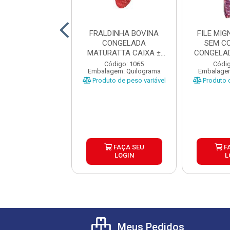
ANHA BOVINA
FRALDINHA BOVINA
FILE MI
NTINA TIPO A
CONGELADA
SEM C
RDI CX±20KG
MATURATTA CAIXA ±
CONGELAD
AS ±1 A 1...
15KG
CAI
digo: 17680
Código: 1065
Códig
gem: Quilograma
Embalagem: Quilograma
Embalagem
o de peso variável
Produto de peso variável
Produto d
FAÇA SEU
FAÇA SEU
F
LOGIN
LOGIN
L
Meus Pedidos