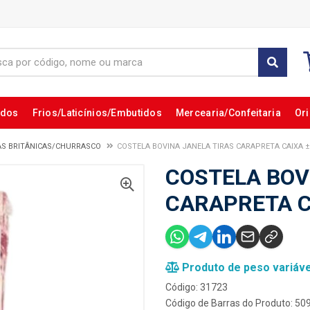
ados
Frios/Laticínios/Embutidos
Mercearia/Confeitaria
Ori
AS BRITÂNICAS/CHURRASCO
COSTELA BOVINA JANELA TIRAS CARAPRETA CAIXA 
COSTELA BOV
CARAPRETA C
Produto de peso variáve
Código: 31723
Código de Barras do Produto: 5