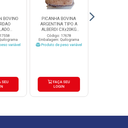
N BOVINO
PICANHA BOVINA
PICANHA BO
ORDAO
ARGENTINA TIPO A
ARGENTINA T
LADO
ALBERDI CX±20KG
ALBERDI CX
A CAIXA
PEÇAS ±1,3 A...
PEÇAS ±1 A 
 17558
Código: 17678
Código: 17
Quilograma
Embalagem: Quilograma
Embalagem: Qui
...
eso variável
Produto de peso variável
Produto de peso
 SEU
FAÇA SEU
FAÇA S
IN
LOGIN
LOGIN