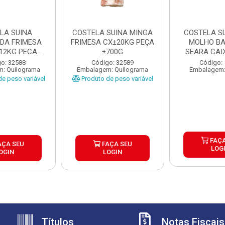
LA SUINA
COSTELA SUINA MINGA
COSTELA S
DA FRIMESA
FRIMESA CX±20KG PEÇA
MOLHO B
±12KG PECA
±700G
SEARA CAI
900G
o: 32588
Código: 32589
Código:
: Quilograma
Embalagem: Quilograma
Embalagem:
e peso variável
Produto de peso variável
FAÇA
AÇA SEU
FAÇA SEU
LOG
OGIN
LOGIN
Títulos
Notas Fiscais