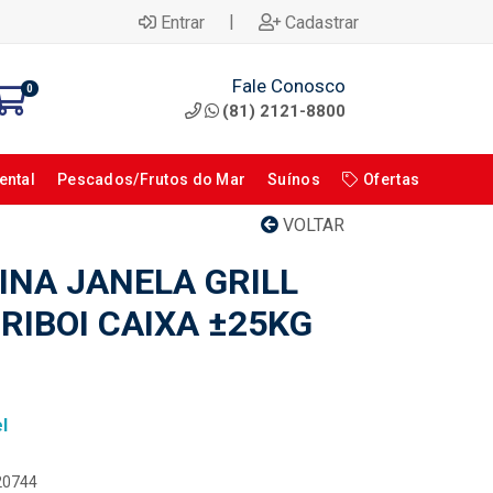
|
Entrar
Cadastrar
Fale Conosco
0
(81) 2121-8800
ental
Pescados/Frutos do Mar
Suínos
Ofertas
VOLTAR
INA JANELA GRILL
RIBOI CAIXA ±25KG
l
020744