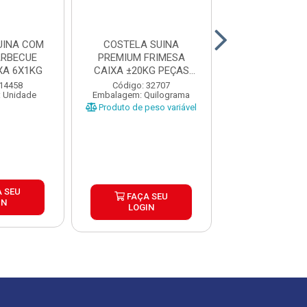
UINA COM
COSTELA SUINA
COSTELA BO
ARBECUE
PREMIUM FRIMESA
JANELA CON
XA 6X1KG
CAIXA ±20KG PEÇAS
RESERVA CAIX
±900G
 14458
Código: 32707
Código: 32
 Unidade
Embalagem: Quilograma
Embalagem: Qui
Produto de peso variável
Produto de peso
 SEU
FAÇA SEU
FAÇA S
IN
LOGIN
LOGIN