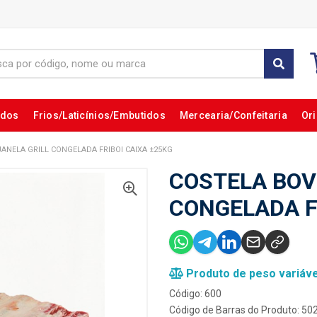
ados
Frios/Laticínios/Embutidos
Mercearia/Confeitaria
Ori
ANELA GRILL CONGELADA FRIBOI CAIXA ±25KG
COSTELA BOV
CONGELADA F
Produto de peso variáve
Código: 600
Código de Barras do Produto: 5