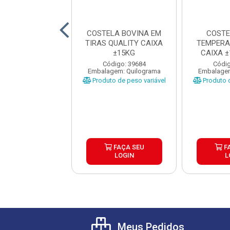
TELA BOVINA
COSTELA BOVINA EM
COSTE
A CONGELADA
TIRAS QUALITY CAIXA
TEMPERA
A CAIXA ±25KG
±15KG
CAIXA 
±
digo: 32933
Código: 39684
Códig
gem: Quilograma
Embalagem: Quilograma
Embalagem
o de peso variável
Produto de peso variável
Produto d
FAÇA SEU
FAÇA SEU
F
LOGIN
LOGIN
L
Meus Pedidos