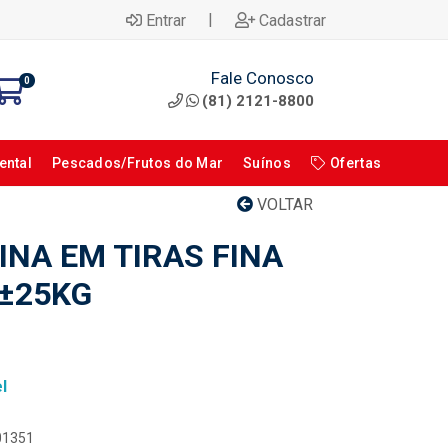
|
Entrar
Cadastrar
Fale Conosco
0
(81) 2121-8800
ental
Pescados/Frutos do Mar
Suínos
Ofertas
VOLTAR
INA EM TIRAS FINA
 ±25KG
l
101351