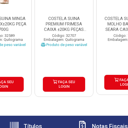
SUINA MINGA
COSTELA SUINA
COSTELA S
CX±20KG PEÇA
PREMIUM FRIMESA
MOLHO B
700G
CAIXA ±20KG PEÇAS
SEARA CAI
±900G
o: 32589
Código: 32707
Código:
: Quilograma
Embalagem: Quilograma
Embalagem:
e peso variável
Produto de peso variável
FAÇA
AÇA SEU
FAÇA SEU
LOG
OGIN
LOGIN
Títulos
Notas Fiscais