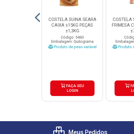
TELA BOVINA
COSTELA SUINA SEARA
COSTELA 
O/MINGA COM
CAIXA ±15KG PEÇAS
FRIMESA 
RESERVA CAIXA
±1,3KG
±
5KG PEÇA...
digo: 33108
Código: 5460
Códig
gem: Quilograma
Embalagem: Quilograma
Embalagem
o de peso variável
Produto de peso variável
Produto d
FAÇA SEU
FAÇA SEU
F
LOGIN
LOGIN
L
Meus Pedidos