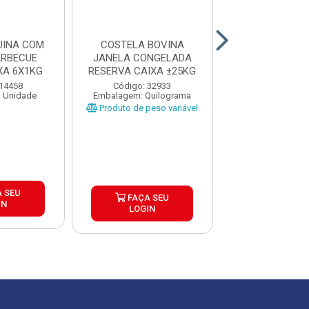
UINA COM
COSTELA BOVINA
COSTELA BO
ARBECUE
JANELA CONGELADA
ROJAO/MING
XA 6X1KG
RESERVA CAIXA ±25KG
OSSO RESERVA
±25KG PEÇA
 14458
Código: 32933
Código: 33
 Unidade
Embalagem: Quilograma
Embalagem: Qui
Produto de peso variável
Produto de peso
 SEU
FAÇA SEU
FAÇA S
IN
LOGIN
LOGIN