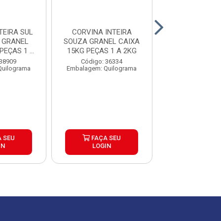
TEIRA SUL
CORVINA INTEIRA
CORVINA IN
 GRANEL
SOUZA GRANEL CAIXA
LAGUBRAS G
PEÇAS 1 A
15KG PEÇAS 1 A 2KG
CAIXA 15KG PE
G
2KG
 38909
Código: 36334
Código: 35
Quilograma
Embalagem: Quilograma
Embalagem: Qui
 SEU
FAÇA SEU
FAÇA S
IN
LOGIN
LOGIN