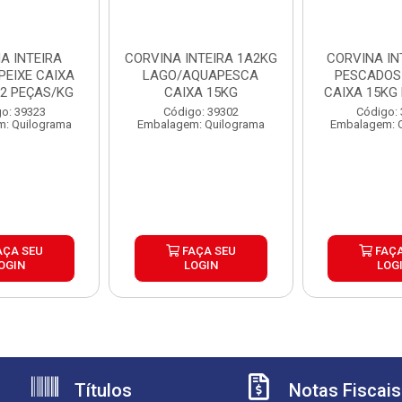
A INTEIRA
CORVINA INTEIRA 1A2KG
CORVINA IN
PEIXE CAIXA
LAGO/AQUAPESCA
PESCADOS
 2 PEÇAS/KG
CAIXA 15KG
CAIXA 15KG 
2K
o: 39323
Código: 39302
Código:
: Quilograma
Embalagem: Quilograma
Embalagem: 
AÇA SEU
FAÇA SEU
FAÇA
OGIN
LOGIN
LOG
Títulos
Notas Fiscais