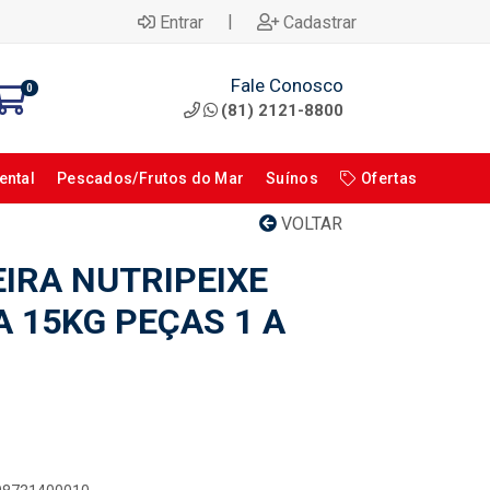
|
Entrar
Cadastrar
Fale Conosco
0
(81) 2121-8800
ental
Pescados/Frutos do Mar
Suínos
Ofertas
VOLTAR
EIRA NUTRIPEIXE
 15KG PEÇAS 1 A