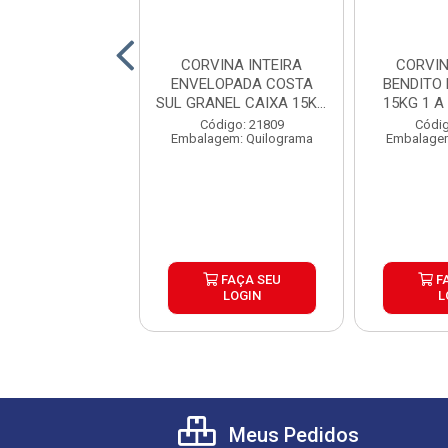
INA INTEIRA
CORVINA INTEIRA
CORVIN
BRAS GRANEL
ENVELOPADA COSTA
BENDITO 
15KG PEÇAS 1 A
SUL GRANEL CAIXA 15KG
15KG 1 A
2KG
PEÇAS...
digo: 35950
Código: 21809
Códig
gem: Quilograma
Embalagem: Quilograma
Embalagem
FAÇA SEU
FAÇA SEU
F
LOGIN
LOGIN
L
Meus Pedidos