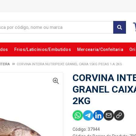
ados
Frios/Laticínios/Embutidos
Mercearia/Confeitaria
Ori
NTEIRA
CORVINA INTEIRA NUTRIPEIXE GRANEL CAIXA 15KG PECAS 1 A 2KG
CORVINA INT
GRANEL CAIXA
2KG
Código: 37944