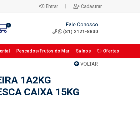
|
Entrar
Cadastrar
Fale Conosco
0
(81) 2121-8800
ental
Pescados/Frutos do Mar
Suínos
Ofertas
VOLTAR
EIRA 1A2KG
SCA CAIXA 15KG