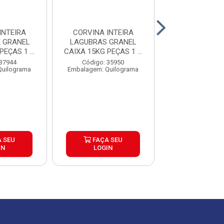
INTEIRA
CORVINA INTEIRA
CORVINA INTEI
E GRANEL
LAGUBRAS GRANEL
ENVELOPADA L
PEÇAS 1 A
CAIXA 15KG PEÇAS 1 A
CAIXA 15
G
2KG
 37944
Código: 35950
Código: 28
Quilograma
Embalagem: Quilograma
Embalagem: Qui
 SEU
FAÇA SEU
FAÇA S
IN
LOGIN
LOGIN