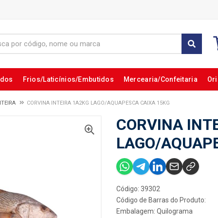
ados
Frios/Laticínios/Embutidos
Mercearia/Confeitaria
Ori
NTEIRA
CORVINA INTEIRA 1A2KG LAGO/AQUAPESCA CAIXA 15KG
CORVINA INT
LAGO/AQUAPE
Código: 39302
Código de Barras do Produto:
Embalagem: Quilograma