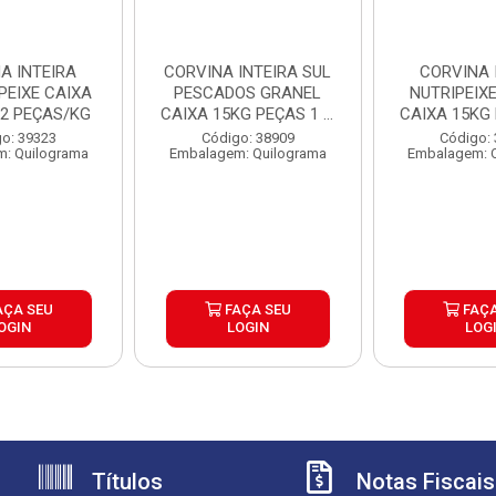
A INTEIRA
CORVINA INTEIRA SUL
CORVINA 
PEIXE CAIXA
PESCADOS GRANEL
NUTRIPEIX
 2 PEÇAS/KG
CAIXA 15KG PEÇAS 1 A
CAIXA 15KG 
2KG
2K
o: 39323
Código: 38909
Código:
: Quilograma
Embalagem: Quilograma
Embalagem: 
AÇA SEU
FAÇA SEU
FAÇA
OGIN
LOGIN
LOG
Títulos
Notas Fiscais