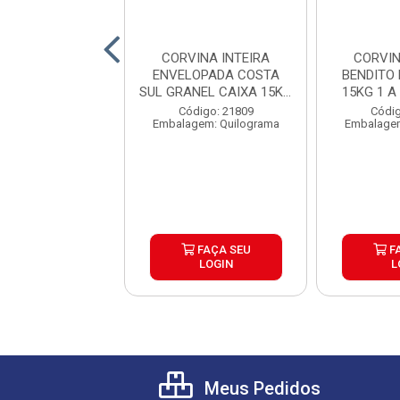
 INTEIRA 1A2KG
CORVINA INTEIRA
CORVIN
PADA LAGUBRAS
ENVELOPADA COSTA
BENDITO 
AIXA 15KG
SUL GRANEL CAIXA 15KG
15KG 1 A
PEÇAS...
digo: 28298
Código: 21809
Códig
gem: Quilograma
Embalagem: Quilograma
Embalagem
FAÇA SEU
FAÇA SEU
F
LOGIN
LOGIN
L
Meus Pedidos