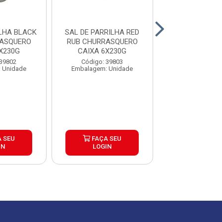
BLACK
SAL DE PARRILHA RED
SAL DE PAR
RASQUERO
RUB CHURRASQUERO
CHURRASQUERO
X230G
CAIXA 6X230G
6X500G
 39802
Código: 39803
Código: 39
 Unidade
Embalagem: Unidade
Embalagem: U
 SEU
FAÇA SEU
FAÇA S
IN
LOGIN
LOGIN