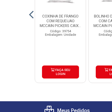
 DE PARRILA
COXINHA DE FRANGO
BOLINHO 
SQUERO CAIXA
COM REQUEIJAO
COM CA
6X500G
MCCAIN PICKERS CAIXA
MCCAIN P
6X1,05K...
6
digo: 39804
Código: 39754
Códig
agem: Unidade
Embalagem: Unidade
Embalag
FAÇA SEU
FAÇA SEU
F
LOGIN
LOGIN
L
Meus Pedidos