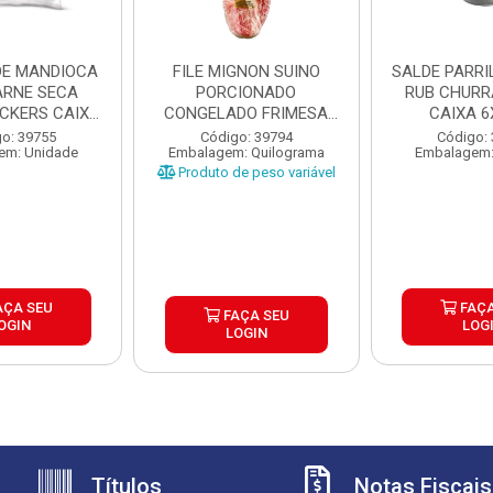
DE MANDIOCA
FILE MIGNON SUINO
SALDE PARRILHA 
RNE SECA
PORCIONADO
RUB CHUR
ICKERS CAIXA
CONGELADO FRIMESA
CAIXA 6
X1,...
CAIXA ±15KG
o: 39755
Código: 39794
Código:
em: Unidade
Embalagem: Quilograma
Embalagem:
Produto de peso variável
AÇA SEU
FAÇA
FAÇA SEU
OGIN
LOG
LOGIN
Títulos
Notas Fiscais