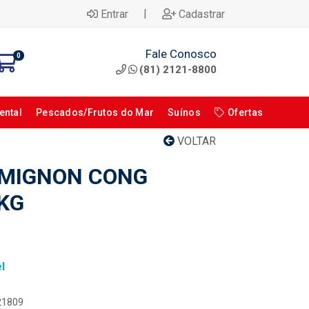
|
Entrar
Cadastrar
Fale Conosco
0
(81) 2121-8800
ental
Pescados/Frutos do Mar
Suínos
Ofertas
VOLTAR
 MIGNON CONG
KG
l
121809