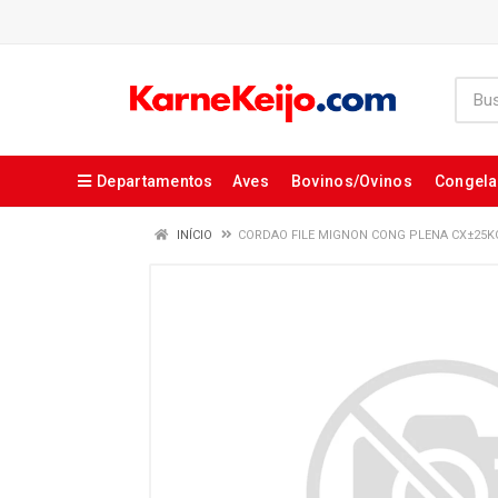
Departamentos
Aves
Bovinos/Ovinos
Congel
INÍCIO
CORDAO FILE MIGNON CONG PLENA CX±25K