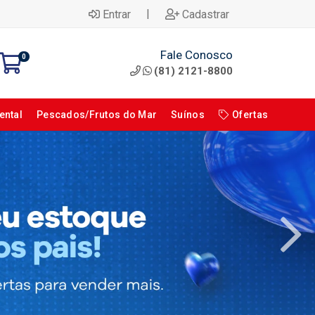
|
Entrar
Cadastrar
Fale Conosco
0
(81) 2121-8800
ental
Pescados/Frutos do Mar
Suínos
Ofertas