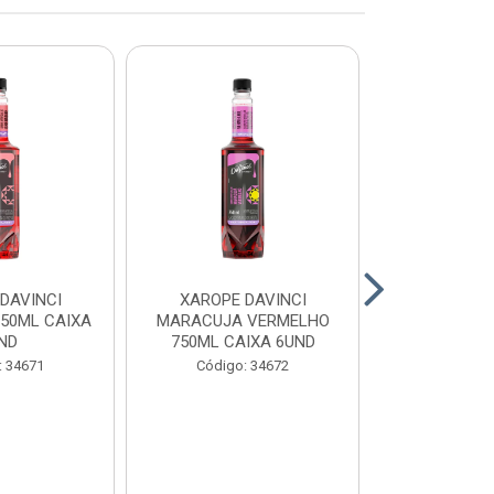
DAVINCI
XAROPE DAVINCI
XAROPE DAV
750ML CAIXA
MARACUJA VERMELHO
750ML CA
ND
750ML CAIXA 6UND
Código:
: 34671
Código: 34672