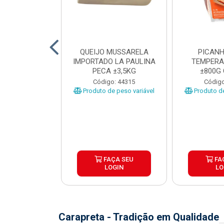
TO INDIVIDUAL
QUEIJO MUSSARELA
PICANH
 ABR CX20KG
IMPORTADO LA PAULINA
TEMPERA
PECA ±3,5KG
±800G
o: 43922
Código: 44315
Código
Produto de peso variável
Produto de
ÇA SEU
FAÇA SEU
FA
OGIN
LOGIN
LO
Carapreta - Tradição em Qualidade