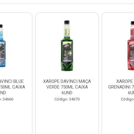
VINCI BLUE
XAROPE DAVINCI MAÇA
XAROPE 
50ML CAIXA
VERDE 750ML CAIXA
GRENADINI 
UND
6UND
6U
: 34666
Código: 34670
Código