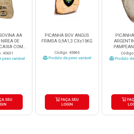
BOVINA AA
PICANHA BOV ANGUS
PICANHA
 NIREA DE
FRIMSA 0,9A1,3 CX±15KG
ARGENTIN
 CAIXA COM
PAMPEAN
5KG
±20KG P
Código: 45865
: 45631
Código
Produto de peso variável
 peso variável
Produto de 
ÇA SEU
FAÇA SEU
FAÇ
GIN
LOGIN
LO