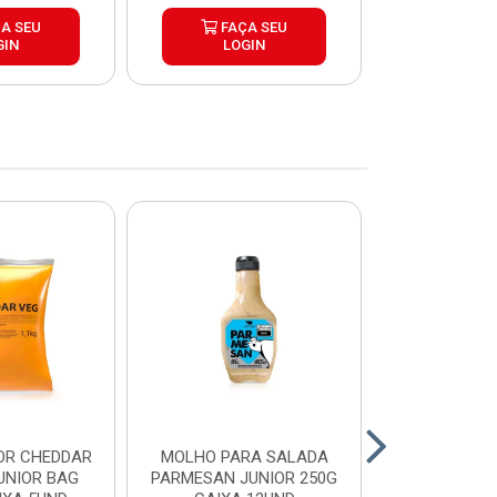
A SEU
FAÇA SEU
FAÇ
GIN
LOGIN
LOG
OR CHEDDAR
MOLHO PARA SALADA
CHEDDAR
UNIOR BAG
PARMESAN JUNIOR 250G
JUNIOR 35