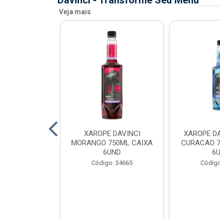
Davinci - Transforme Seu Menu
Veja mais
AVINCI KIWI
XAROPE DAVINCI
XAROPE DA
AIXA 6UND
MORANGO 750ML CAIXA
CURACAO 7
6UND
6
o: 34699
Código: 34665
Código