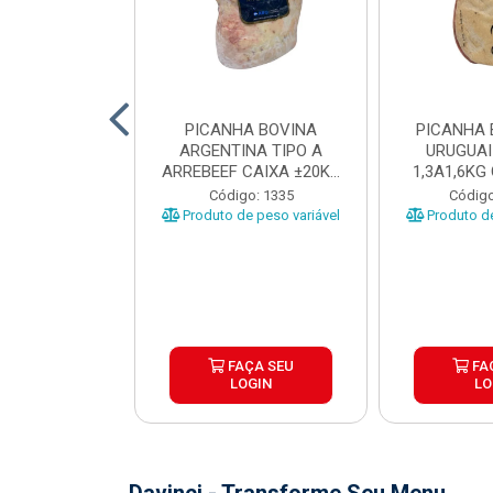
 BOVINA AA
PICANHA BOVINA
PICANHA 
 NIREA DE
ARGENTINA TIPO A
URUGUAI
 CAIXA COM
ARREBEEF CAIXA ±20KG
1,3A1,6KG
12KG
PEÇAS 1...
±1
o: 45629
Código: 1335
Código
e peso variável
Produto de peso variável
Produto de
ÇA SEU
FAÇA SEU
FA
OGIN
LOGIN
LO