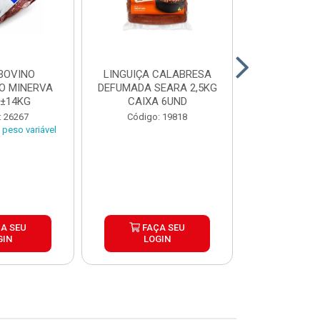
BOVINO
LINGUIÇA CALABRESA
BATATA C
O MINERVA
DEFUMADA SEARA 2,5KG
EXTRA CROC
 ±14KG
CAIXA 6UND
TRADICIO
SIMP
: 26267
Código: 19818
Código:
peso variável
A SEU
FAÇA SEU
FAÇ
GIN
LOGIN
LOG