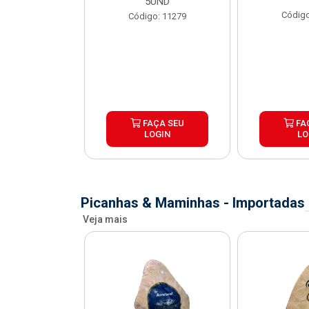
X1,1KG
5UND
Código
o: 41067
Código: 11279
ÇA SEU
FAÇA SEU
FA
OGIN
LOGIN
LO
Picanhas & Maminhas - Importadas
Veja mais