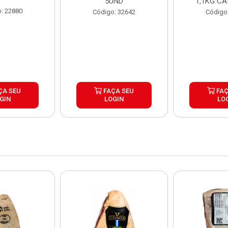
5UND
1,1KG CA
: 22880
Código: 32642
Código
ÇA SEU
FAÇA SEU
FAÇ
GIN
LOGIN
LO