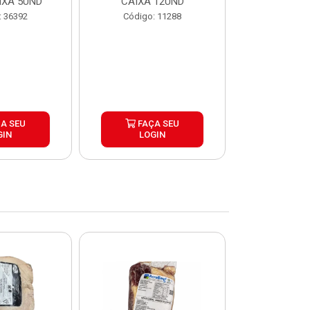
IXA 5UND
CAIXA 12UND
12U
: 36392
Código: 11288
Código:
A SEU
FAÇA SEU
FAÇ
GIN
LOGIN
LOG