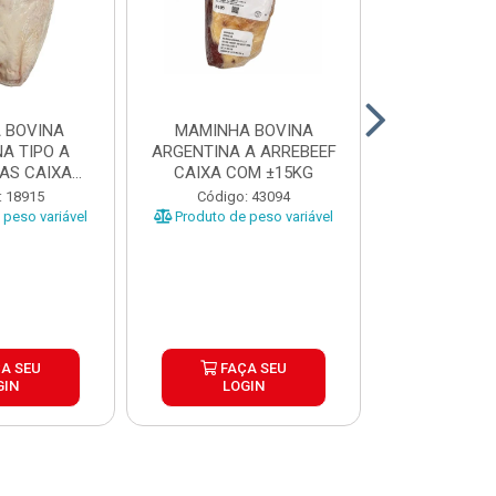
 BOVINA
MAMINHA BOVINA
PICANHA B
A TIPO A
ARGENTINA A ARREBEEF
FRIMS 0,9A1
AS CAIXA
CAIXA COM ±15KG
EÇAS ...
Código
: 18915
Código: 43094
Produto de 
peso variável
Produto de peso variável
A SEU
FAÇA SEU
FAÇ
GIN
LOGIN
LOG