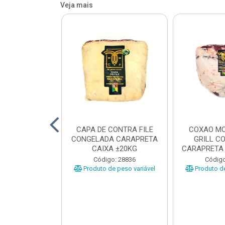
Veja mais
O BOVINO
CAPA DE CONTRA FILE
COXAO MO
 PORCIONADO
CONGELADA CARAPRETA
GRILL C
O CARAPRETA
CAIXA ±20KG
CARAPRETA 
XA...
o: 41740
Código: 28836
Código
e peso variável
Produto de peso variável
Produto de