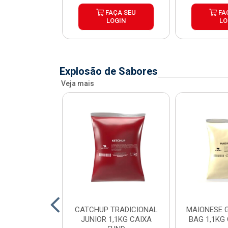
ÇA SEU
FAÇA SEU
FA
OGIN
LOGIN
LO
Explosão de Sabores
Veja mais
SE POUCH
CATCHUP TRADICIONAL
MAIONESE G
SE JUNIOR
JUNIOR 1,1KG CAIXA
BAG 1,1KG