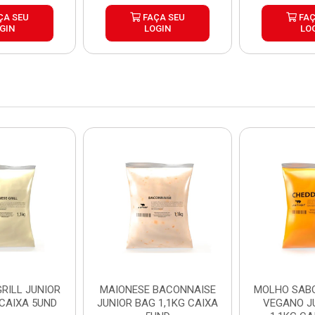
ÇA SEU
FAÇA SEU
FAÇ
GIN
LOGIN
LO
RILL JUNIOR
MAIONESE BACONNAISE
MOLHO SAB
 CAIXA 5UND
JUNIOR BAG 1,1KG CAIXA
VEGANO J