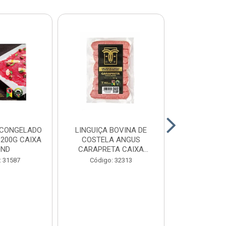
 CONGELADO
LINGUIÇA BOVINA DE
HAMBURGUE
200G CAIXA
COSTELA ANGUS
ANGUS CA
UND
CARAPRETA CAIXA
CAIXA 2
24X300G
: 31587
Código: 32313
Código: