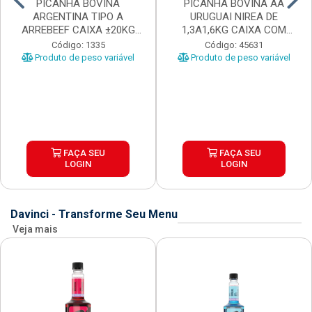
PICANHA BOVINA
PICANHA BOVINA AA
ARGENTINA TIPO A
URUGUAI NIREA DE
ARREBEEF CAIXA ±20KG
1,3A1,6KG CAIXA COM
PEÇAS 1...
±15KG
Código: 1335
Código: 45631
Produto de peso variável
Produto de peso variável
FAÇA SEU
FAÇA SEU
LOGIN
LOGIN
Davinci - Transforme Seu Menu
Veja mais