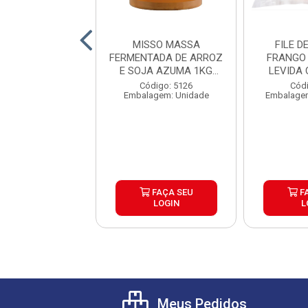
HA CONGELADO
MISSO MASSA
FILE D
CAIXA 30X300G
FERMENTADA DE ARROZ
FRANGO 
E SOJA AZUMA 1KG
LEVIDA
CAIXA 6UND
ódigo: 5438
Código: 5126
Códi
lagem: Pacote
Embalagem: Unidade
Embalagem
FAÇA SEU
FAÇA SEU
F
LOGIN
LOGIN
L
Meus Pedidos