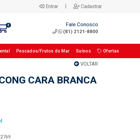
|
Entrar
Cadastrar
Fale Conosco
0
(81) 2121-8800
ental
Pescados/Frutos do Mar
Suínos
Ofertas
VOLTAR
 CONG CARA BRANCA
l
122769