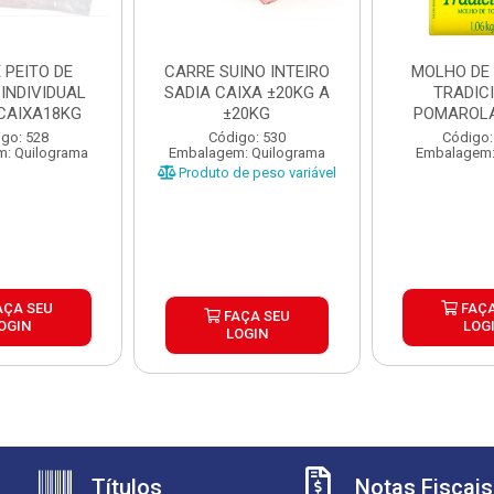
E PEITO DE
CARRE SUINO INTEIRO
MOLHO DE
INDIVIDUAL
SADIA CAIXA ±20KG A
TRADIC
 CAIXA18KG
±20KG
POMAROLA
CAIXA 
go: 528
Código: 530
Código:
: Quilograma
Embalagem: Quilograma
Embalagem:
Produto de peso variável
AÇA SEU
FAÇA
FAÇA SEU
OGIN
LOG
LOGIN
Títulos
Notas Fiscais