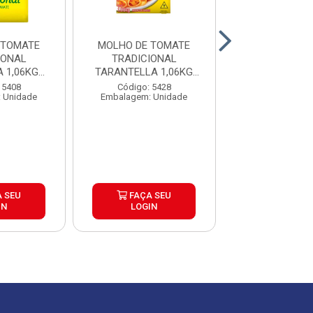
 TOMATE
MOLHO DE TOMATE
ERVILHA CON
IONAL
TRADICIONAL
GRANO CAIXA 
 1,06KG
TARANTELLA 1,06KG
12UND
CAIXA 12UND
Código: 54
 5408
Código: 5428
Embalagem: P
 Unidade
Embalagem: Unidade
 SEU
FAÇA SEU
FAÇA S
IN
LOGIN
LOGIN