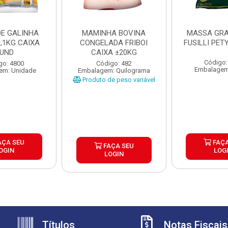
DE GALINHA
MAMINHA BOVINA
MASSA GR
,1KG CAIXA
CONGELADA FRIBOI
FUSILLI PET
UND
CAIXA ±20KG
Código:
go: 4800
Código: 482
Embalagem
em: Unidade
Embalagem: Quilograma
Produto de peso variável
AÇA SEU
FAÇA
FAÇA SEU
OGIN
LOG
LOGIN
Títulos
Notas Fiscais