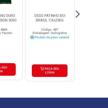
ANO DURO
OSSO PATINHO BOI
CARNE MOIDA 
YBON 500G
BRASIL CX±25KG
CAIXA 15X
 4866
Código: 487
Código: 4
: Pacote
Embalagem: Quilograma
Embalagem: Qui
Produto de peso variável
 SEU
FAÇA S
FAÇA SEU
IN
LOGIN
LOGIN