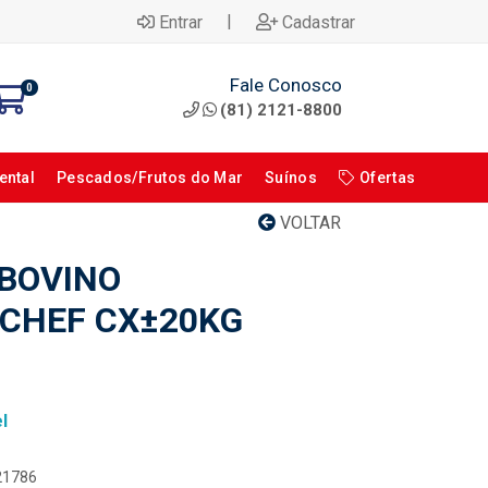
|
Entrar
Cadastrar
Fale Conosco
0
(81) 2121-8800
ental
Pescados/Frutos do Mar
Suínos
Ofertas
VOLTAR
 BOVINO
CHEF CX±20KG
l
121786