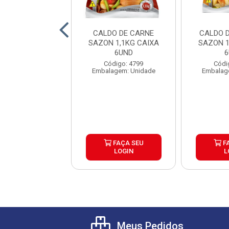
 MOIDA TUDBOM
CALDO DE CARNE
CALDO 
IXA 15X1KG
SAZON 1,1KG CAIXA
SAZON 1
6UND
6
ódigo: 488
Código: 4799
Códi
gem: Quilograma
Embalagem: Unidade
Embalag
FAÇA SEU
FAÇA SEU
F
LOGIN
LOGIN
L
Meus Pedidos