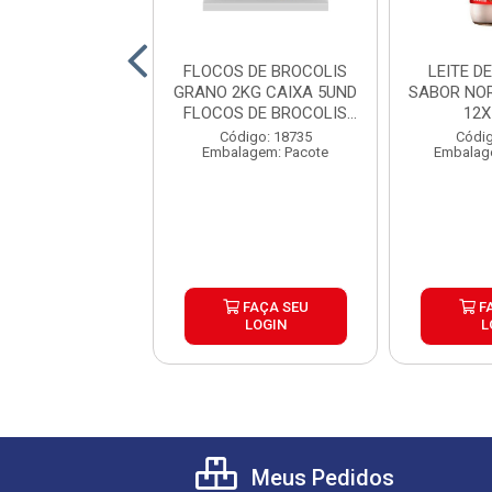
TE DE COCO
FLOCOS DE BROCOLIS
LEITE D
AL ATG COCO DO
GRANO 2KG CAIXA 5UND
SABOR NO
 VIDRO CAIXA
FLOCOS DE BROCOLIS
12
12X500ML
G...
ódigo: 1046
Código: 18735
Códig
agem: Unidade
Embalagem: Pacote
Embalag
FAÇA SEU
FAÇA SEU
F
LOGIN
LOGIN
L
Meus Pedidos