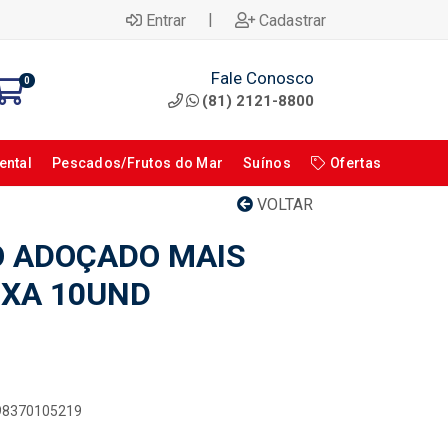
|
Entrar
Cadastrar
Fale Conosco
0
(81) 2121-8800
ental
Pescados/Frutos do Mar
Suínos
Ofertas
VOLTAR
 ADOÇADO MAIS
IXA 10UND
898370105219