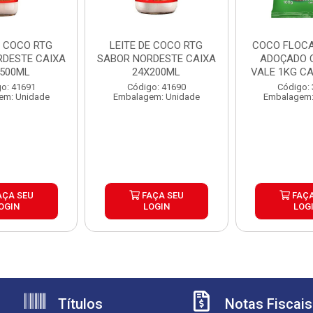
E COCO RTG
LEITE DE COCO RTG
COCO FLOCA
RDESTE CAIXA
SABOR NORDESTE CAIXA
ADOÇADO 
X500ML
24X200ML
VALE 1KG CA
o: 41691
Código: 41690
Código:
em: Unidade
Embalagem: Unidade
Embalagem:
AÇA SEU
FAÇA SEU
FAÇA
OGIN
LOGIN
LOG
Títulos
Notas Fiscais