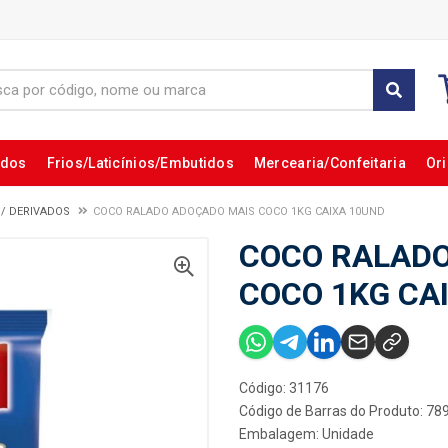
ados
Frios/Laticínios/Embutidos
Mercearia/Confeitaria
Ori
O/ DERIVADOS
COCO RALADO ADOÇADO MAIS COCO 1KG CAIXA 10UND
COCO RALADO
COCO 1KG CA
Código: 31176
Código de Barras do Produto: 7
Embalagem: Unidade