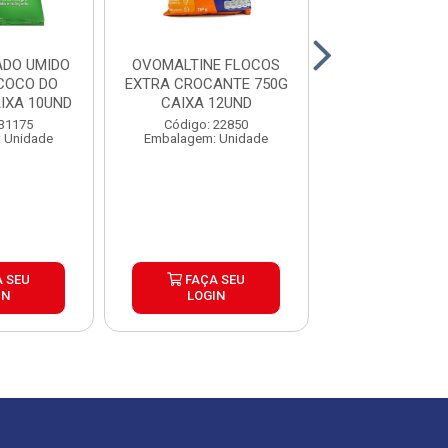
DO UMIDO
OVOMALTINE FLOCOS
LEITE DE 
COCO DO
EXTRA CROCANTE 750G
INTEGRAL ATG 
IXA 10UND
CAIXA 12UND
VALE VIDRO 
12X500M
 31175
Código: 22850
Código: 10
 Unidade
Embalagem: Unidade
Embalagem: U
 SEU
FAÇA SEU
FAÇA S
IN
LOGIN
LOGIN