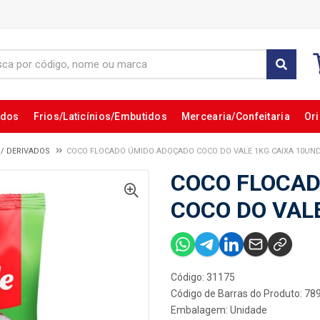
ados
Frios/Laticínios/Embutidos
Mercearia/Confeitaria
Ori
O/ DERIVADOS
COCO FLOCADO ÚMIDO ADOÇADO COCO DO VALE 1KG CAIXA 10UN
COCO FLOCAD
COCO DO VAL
Código: 31175
Código de Barras do Produto: 7
Embalagem: Unidade