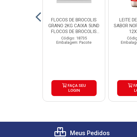
TE DE COCO
FLOCOS DE BROCOLIS
LEITE D
AL ATG COCO DO
GRANO 2KG CAIXA 5UND
SABOR NO
 VIDRO CAIXA
FLOCOS DE BROCOLIS
12
12X500ML
G...
ódigo: 1046
Código: 18735
Códig
agem: Unidade
Embalagem: Pacote
Embalag
FAÇA SEU
FAÇA SEU
F
LOGIN
LOGIN
L
Meus Pedidos