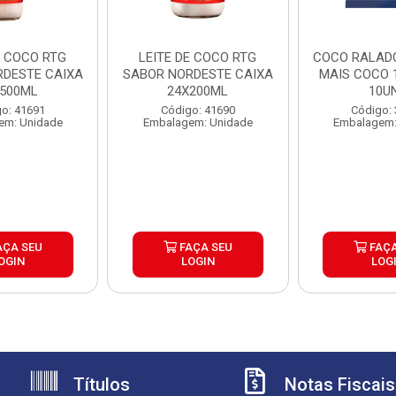
E COCO RTG
LEITE DE COCO RTG
COCO RALAD
RDESTE CAIXA
SABOR NORDESTE CAIXA
MAIS COCO 
X500ML
24X200ML
10U
o: 41691
Código: 41690
Código:
em: Unidade
Embalagem: Unidade
Embalagem:
AÇA SEU
FAÇA SEU
FAÇA
OGIN
LOGIN
LOG
Títulos
Notas Fiscais