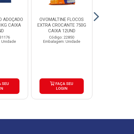
O ADOÇADO
OVOMALTINE FLOCOS
LEITE DE 
1KG CAIXA
EXTRA CROCANTE 750G
INTEGRAL ATG 
ND
CAIXA 12UND
VALE VIDRO 
12X500M
 31176
Código: 22850
Código: 10
 Unidade
Embalagem: Unidade
Embalagem: U
 SEU
FAÇA SEU
FAÇA S
IN
LOGIN
LOGIN