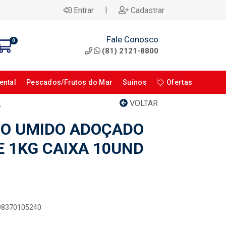
|
Entrar
Cadastrar
Fale Conosco
0
(81) 2121-8800
ental
Pescados/Frutos do Mar
Suínos
Ofertas
VOLTAR
D
O UMIDO ADOÇADO
E 1KG CAIXA 10UND
898370105240