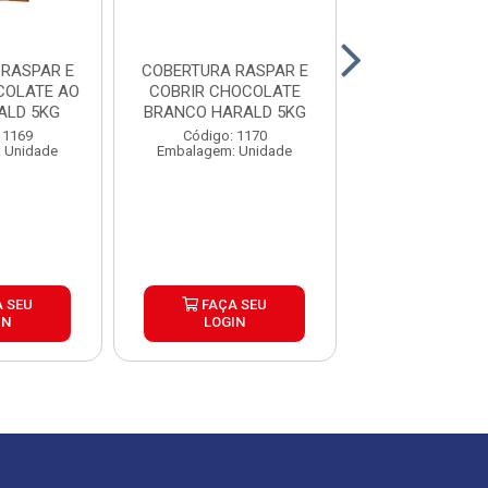
E
COBERTURA RASPAR E
COBERTU
COLATE AO
COBRIR CHOCOLATE
FRACION
ALD 5KG
BRANCO HARALD 5KG
CHOCOLATE 
AMARGO GENUIN
 1169
Código: 1170
Código: 16
 Unidade
Embalagem: Unidade
Embalagem: U
 SEU
FAÇA SEU
FAÇA S
IN
LOGIN
LOGIN