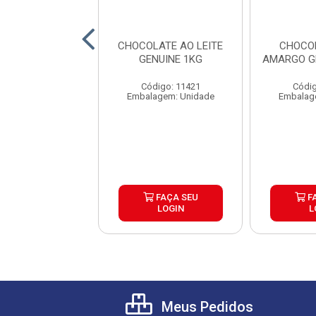
OBERTURA
CHOCOLATE AO LEITE
CHOCO
ACIONADA
GENUINE 1KG
AMARGO G
COLATE MEIO
 GENUINE 2,1KG
Código: 11421
Códig
digo: 16663
Embalagem: Unidade
Embalag
agem: Unidade
FAÇA SEU
FAÇA SEU
F
LOGIN
LOGIN
L
Meus Pedidos