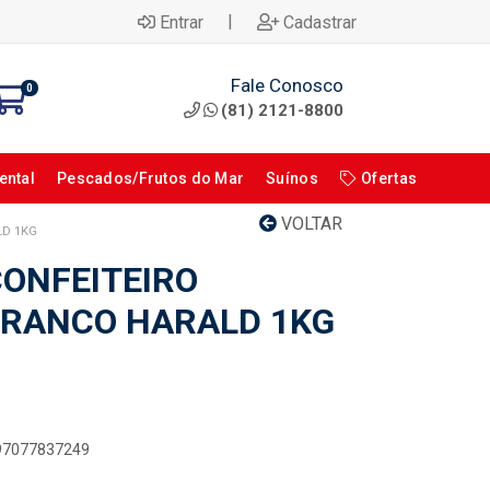
|
Entrar
Cadastrar
Fale Conosco
0
(81) 2121-8800
ental
Pescados/Frutos do Mar
Suínos
Ofertas
VOLTAR
LD 1KG
ONFEITEIRO
BRANCO HARALD 1KG
897077837249