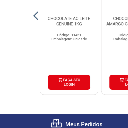
OBERTURA
CHOCOLATE AO LEITE
CHOCO
ACIONADA
GENUINE 1KG
AMARGO G
COLATE MEIO
 GENUINE 2,1KG
Código: 11421
Códig
digo: 16663
Embalagem: Unidade
Embalag
agem: Unidade
FAÇA SEU
FAÇA SEU
F
LOGIN
LOGIN
L
Meus Pedidos