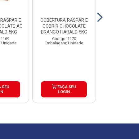
E
COBERTURA RASPAR E
COBERTU
COLATE AO
COBRIR CHOCOLATE
FRACION
ALD 5KG
BRANCO HARALD 5KG
CHOCOLATE 
AMARGO GENUIN
 1169
Código: 1170
Código: 16
 Unidade
Embalagem: Unidade
Embalagem: U
 SEU
FAÇA SEU
FAÇA S
IN
LOGIN
LOGIN