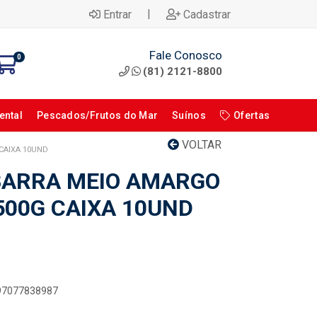
|
Entrar
Cadastrar
Fale Conosco
0
(81) 2121-8800
ental
Pescados/Frutos do Mar
Suínos
Ofertas
VOLTAR
CAIXA 10UND
BARRA MEIO AMARGO
500G CAIXA 10UND
897077838987