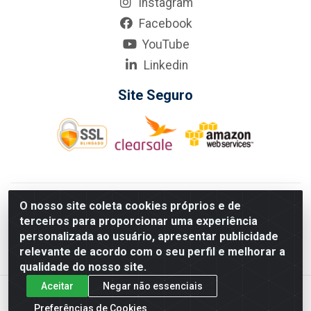
Instagram
Facebook
YouTube
Linkedin
Site Seguro
KarneKeijo Logistica Integrada LTDA - Rod. Br-101 Sul, nº3700
O nosso site coleta cookies próprios e de
- Barro, Recife/PE, 50900-400 CNPJ: 24.150.377/0001-95
terceiros para proporcionar uma experiência
Estados atendidos pela KarneKeijo: PE, PB e RN.
personalizada ao usuário, apresentar publicidade
relevante de acordo com o seu perfil e melhorar a
qualidade do nosso site.
Aceitar
Negar não essenciais
Preferências de Cookies