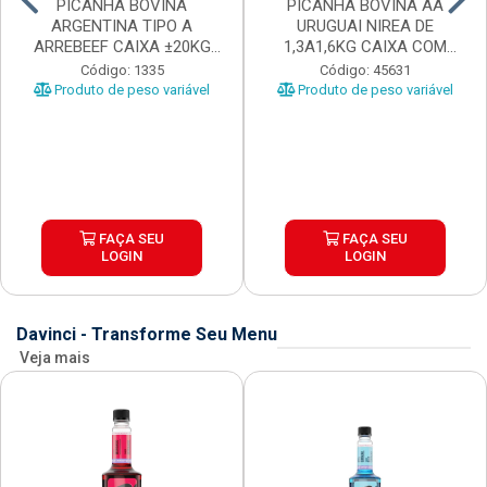
PICANHA BOVINA
PICANHA BOVINA AA
ARGENTINA TIPO A
URUGUAI NIREA DE
ARREBEEF CAIXA ±20KG
1,3A1,6KG CAIXA COM
PEÇAS 1...
±15KG
Código: 1335
Código: 45631
Produto de peso variável
Produto de peso variável
FAÇA SEU
FAÇA SEU
LOGIN
LOGIN
Davinci - Transforme Seu Menu
Veja mais