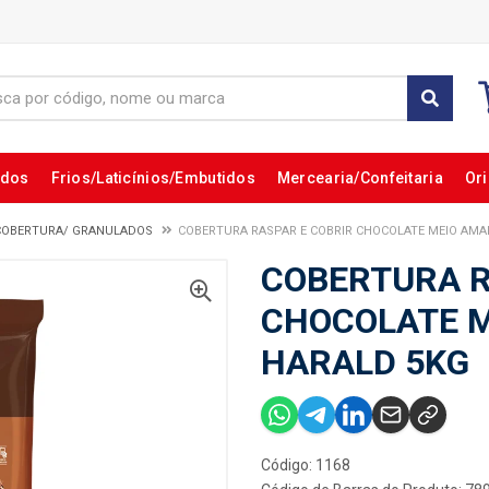
ados
Frios/Laticínios/Embutidos
Mercearia/Confeitaria
Ori
COBERTURA/ GRANULADOS
COBERTURA RASPAR E COBRIR CHOCOLATE MEIO AM
COBERTURA R
CHOCOLATE 
HARALD 5KG
Código: 1168