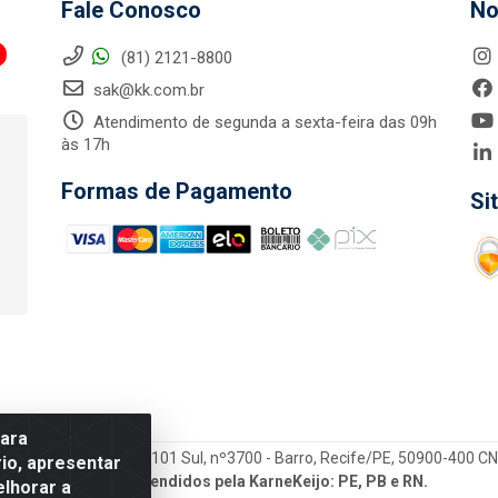
Fale Conosco
No
(81) 2121-8800
sak@kk.com.br
Atendimento de segunda a sexta-feira das 09h
às 17h
Formas de Pagamento
Si
para
tegrada LTDA - Rod. Br-101 Sul, nº3700 - Barro, Recife/PE, 50900-400 
io, apresentar
Estados atendidos pela KarneKeijo: PE, PB e RN.
elhorar a