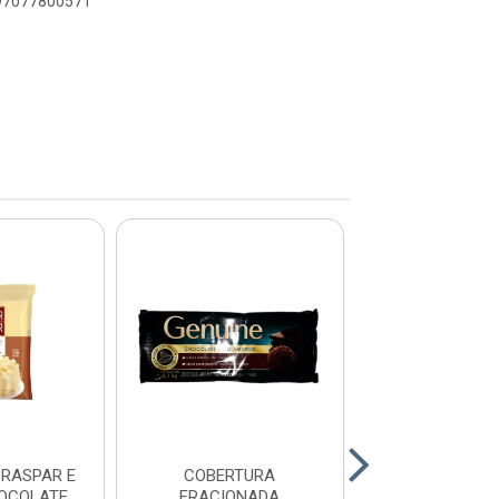
897077800571
E
COBERTURA
COBERTU
OCOLATE
FRACIONADA
FRACION