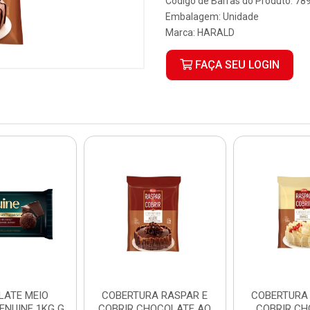
Código de Barras do Produto: 7
Embalagem: Unidade
Marca:
HARALD
FAÇA SEU LOGIN
LATE MEIO
COBERTURA RASPAR E
COBERTURA RASPAR 
ENUINE 1KG G
COBRIR CHOCOLATE AO
COBRIR CH