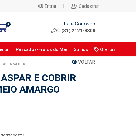
|
Entrar
Cadastrar
Fale Conosco
0
(81) 2121-8800
ental
Pescados/Frutos do Mar
Suínos
Ofertas
VOLTAR
ARGO HARALD 5KG
ASPAR E COBRIR
MEIO AMARGO