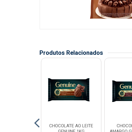
Produtos Relacionados
OBERTURA
CHOCOLATE AO LEITE
CHOCO
ACIONADA
GENUINE 1KG
AMARGO G