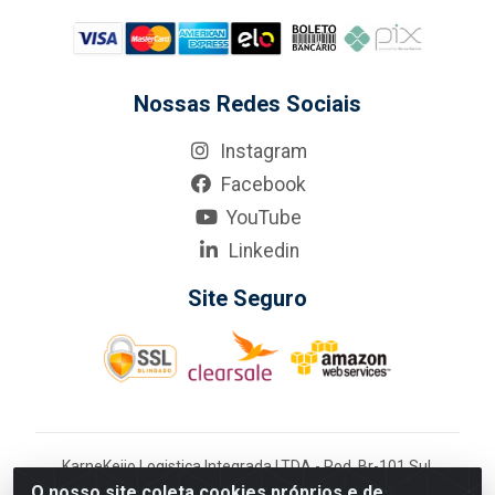
Nossas Redes Sociais
Instagram
Facebook
YouTube
Linkedin
Site Seguro
KarneKeijo Logistica Integrada LTDA - Rod. Br-101 Sul,
nº3700 - Barro, Recife/PE, 50900-400 CNPJ:
O nosso site coleta cookies próprios e de