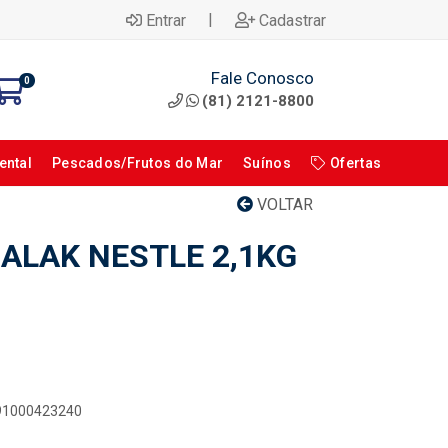
|
Entrar
Cadastrar
Fale Conosco
0
(81) 2121-8800
ental
Pescados/Frutos do Mar
Suínos
Ofertas
VOLTAR
ALAK NESTLE 2,1KG
891000423240