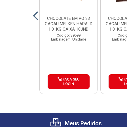
LATE BRANCO
CHOCOLATE EM PO 33
CHOCOLA
NUINE 1KG
CACAU MELKEN HARALD
CACAU ME
1,01KG CAIXA 10UND
1,01KG 
digo: 39683
Código: 39599
Códig
agem: Unidade
Embalagem: Unidade
Embalag
FAÇA SEU
FAÇA SEU
F
LOGIN
LOGIN
L
Meus Pedidos