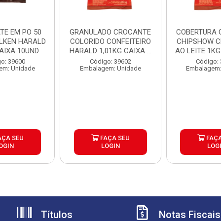
TE EM PO 50
GRANULADO CROCANTE
COBERTURA 
LKEN HARALD
COLORIDO CONFEITEIRO
CHIPSHOW 
CAIXA 10UND
HARALD 1,01KG CAIXA ...
AO LEITE 1KG 
o: 39600
Código: 39602
Código:
em: Unidade
Embalagem: Unidade
Embalagem:
AÇA SEU
FAÇA SEU
FAÇA
OGIN
LOGIN
LOG
Títulos
Notas Fiscais