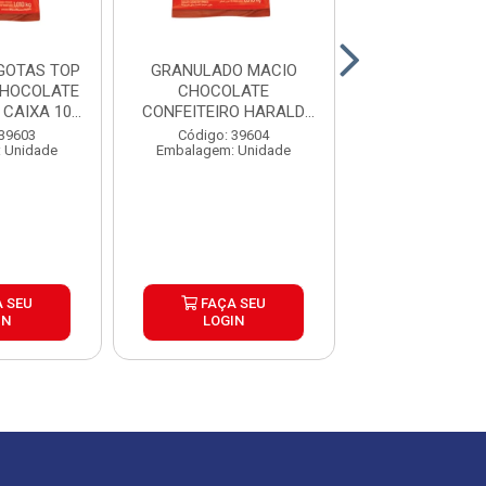
GOTAS TOP
GRANULADO MACIO
CHOCOLATE 
CHOCOLATE
CHOCOLATE
GENUINE 
CAIXA 10...
CONFEITEIRO HARALD
1,01KG CAIXA 10...
Código: 39
 39603
Código: 39604
Embalagem: U
 Unidade
Embalagem: Unidade
 SEU
FAÇA SEU
FAÇA S
IN
LOGIN
LOGIN