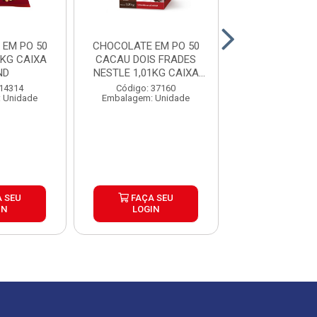
EM PO 50
CHOCOLATE EM PO 50
CHOCOLATE 
KG CAIXA
CACAU DOIS FRADES
DAMARE 50 
ND
NESTLE 1,01KG CAIXA
1,01KG CAIXA
9UN...
 14314
Código: 37160
Código: 32
 Unidade
Embalagem: Unidade
Embalagem: U
 SEU
FAÇA SEU
FAÇA S
IN
LOGIN
LOGIN