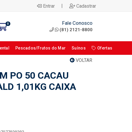
|
Entrar
Cadastrar
Fale Conosco
0
(81) 2121-8800
ental
Pescados/Frutos do Mar
Suínos
Ofertas
VOLTAR
M PO 50 CACAU
LD 1,01KG CAIXA