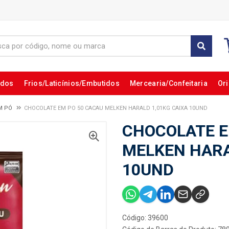
ados
Frios/Laticínios/Embutidos
Mercearia/Confeitaria
Ori
M PÓ
CHOCOLATE EM PO 50 CACAU MELKEN HARALD 1,01KG CAIXA 10UND
CHOCOLATE E
MELKEN HARA
10UND
Código: 39600