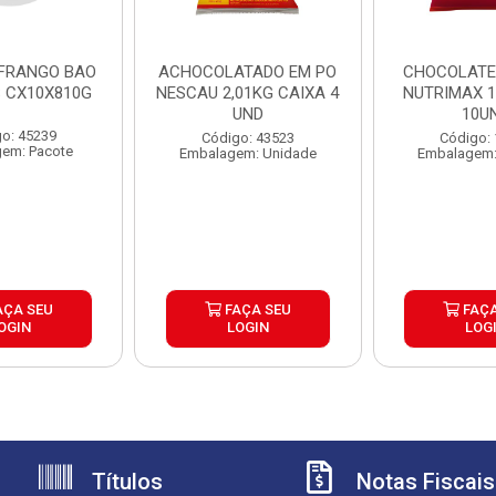
FRANGO BAO
ACHOCOLATADO EM PO
CHOCOLATE 
S CX10X810G
NESCAU 2,01KG CAIXA 4
NUTRIMAX 1
UND
10U
o: 45239
Código: 43523
Código:
em: Pacote
Embalagem: Unidade
Embalagem:
AÇA SEU
FAÇA SEU
FAÇA
OGIN
LOGIN
LOG
Títulos
Notas Fiscais