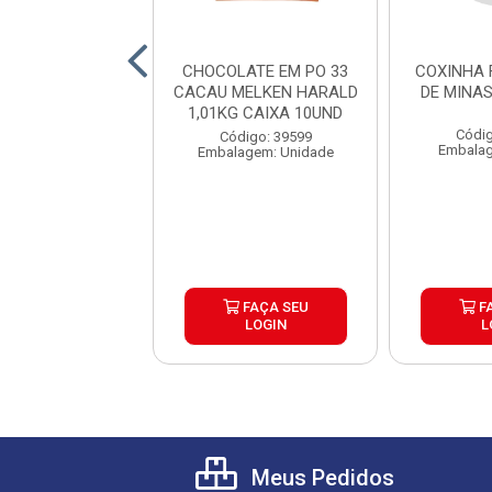
OLATE EM PO
CHOCOLATE EM PO 33
COXINHA 
RE 50 CACAU
CACAU MELKEN HARALD
DE MINA
G CAIXA 10UND
1,01KG CAIXA 10UND
Códig
digo: 32968
Código: 39599
Embalag
agem: Unidade
Embalagem: Unidade
FAÇA SEU
FAÇA SEU
F
LOGIN
LOGIN
L
Meus Pedidos