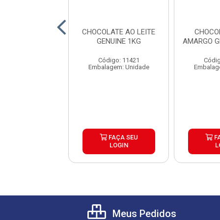
OBERTURA
CHOCOLATE AO LEITE
CHOCO
ACIONADA
GENUINE 1KG
AMARGO G
COLATE MEIO
 GENUINE 2,1KG
Código: 11421
Códig
digo: 16663
Embalagem: Unidade
Embalag
agem: Unidade
FAÇA SEU
FAÇA SEU
F
LOGIN
LOGIN
L
Meus Pedidos