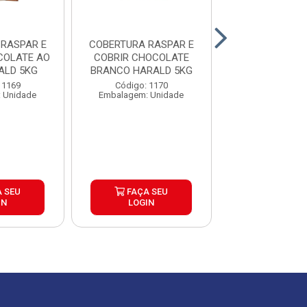
E
COBERTURA RASPAR E
COBERTU
COLATE AO
COBRIR CHOCOLATE
FRACION
ALD 5KG
BRANCO HARALD 5KG
CHOCOLATE 
AMARGO GENUIN
 1169
Código: 1170
Código: 16
 Unidade
Embalagem: Unidade
Embalagem: U
 SEU
FAÇA SEU
FAÇA S
IN
LOGIN
LOGIN