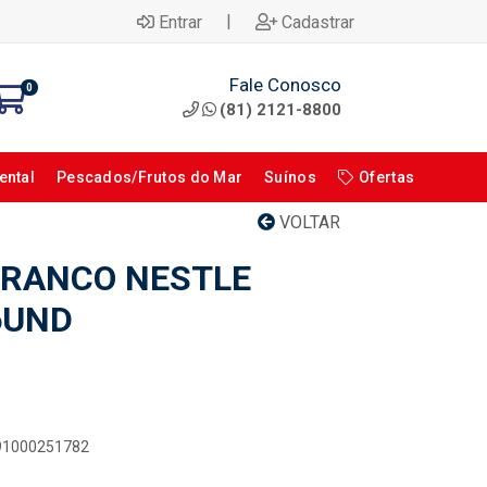
|
Entrar
Cadastrar
Fale Conosco
0
(81) 2121-8800
ental
Pescados/Frutos do Mar
Suínos
Ofertas
VOLTAR
BRANCO NESTLE
6UND
891000251782