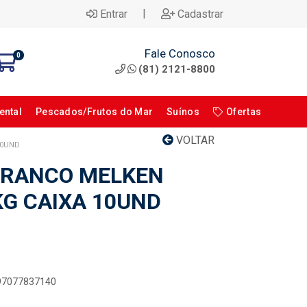
|
Entrar
Cadastrar
Fale Conosco
0
(81) 2121-8800
ental
Pescados/Frutos do Mar
Suínos
Ofertas
VOLTAR
10UND
BRANCO MELKEN
KG CAIXA 10UND
897077837140