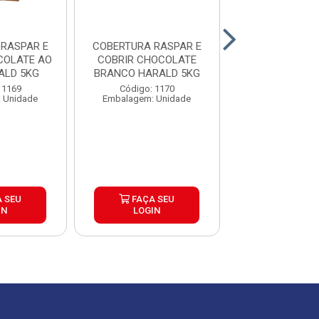
E
COBERTURA RASPAR E
COBERTU
COLATE AO
COBRIR CHOCOLATE
FRACION
ALD 5KG
BRANCO HARALD 5KG
CHOCOLATE 
AMARGO GENUIN
 1169
Código: 1170
Código: 16
 Unidade
Embalagem: Unidade
Embalagem: U
 SEU
FAÇA SEU
FAÇA S
IN
LOGIN
LOGIN