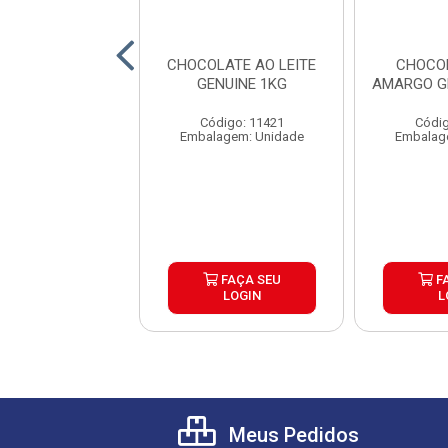
OBERTURA
CHOCOLATE AO LEITE
CHOCO
ACIONADA
GENUINE 1KG
AMARGO G
COLATE MEIO
 GENUINE 2,1KG
Código: 11421
Códig
digo: 16663
Embalagem: Unidade
Embalag
agem: Unidade
FAÇA SEU
FAÇA SEU
F
LOGIN
LOGIN
L
Meus Pedidos