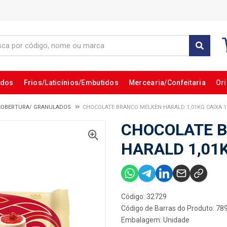
ados
Frios/Laticínios/Embutidos
Mercearia/Confeitaria
Ori
COBERTURA/ GRANULADOS
CHOCOLATE BRANCO MELKEN HARALD 1,01KG CAIXA 
CHOCOLATE 
HARALD 1,01
Código: 32729
Código de Barras do Produto: 7
Embalagem: Unidade