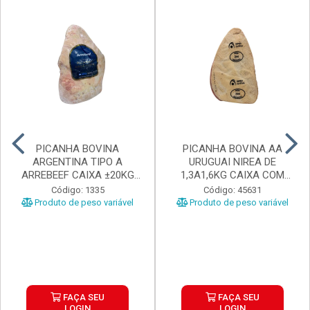
PICANHA BOVINA
PICANHA BOVINA AA
ARGENTINA TIPO A
URUGUAI NIREA DE
ARREBEEF CAIXA ±20KG
1,3A1,6KG CAIXA COM
PEÇAS 1...
±15KG
Código: 1335
Código: 45631
Produto de peso variável
Produto de peso variável
FAÇA SEU
FAÇA SEU
LOGIN
LOGIN