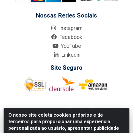
Nossas Redes Sociais
Instagram
Facebook
YouTube
Linkedin
Site Seguro
KarneKeijo Logistica Integrada LTDA - Rod. Br-101 Sul, nº3700
O nosso site coleta cookies próprios e de
- Barro, Recife/PE, 50900-400 CNPJ: 24.150.377/0001-95
terceiros para proporcionar uma experiência
Estados atendidos pela KarneKeijo: PE, PB e RN.
personalizada ao usuário, apresentar publicidade