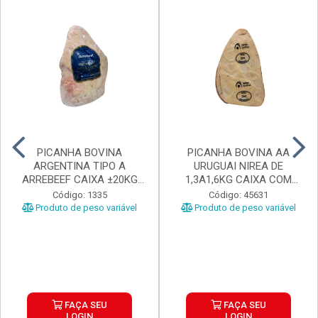
PICANHA BOVINA
PICANHA BOVINA AA
ARGENTINA TIPO A
URUGUAI NIREA DE
ARREBEEF CAIXA ±20KG
1,3A1,6KG CAIXA COM
PEÇAS 1...
±15KG
Código: 1335
Código: 45631
Produto de peso variável
Produto de peso variável
FAÇA SEU
FAÇA SEU
LOGIN
LOGIN