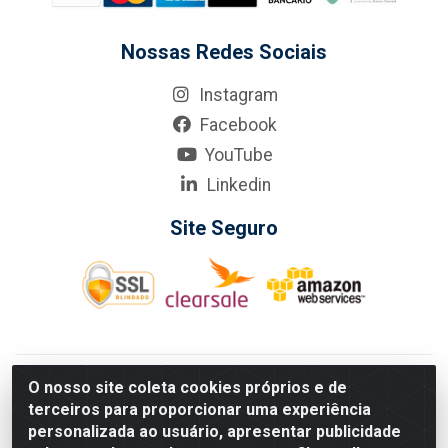
Nossas Redes Sociais
Instagram
Facebook
YouTube
Linkedin
Site Seguro
KarneKeijo Logistica Integrada LTDA - Rod. Br-101 Sul, nº3700
O nosso site coleta cookies próprios e de
- Barro, Recife/PE, 50900-400 CNPJ: 24.150.377/0001-95
terceiros para proporcionar uma experiência
Estados atendidos pela KarneKeijo: PE, PB e RN.
personalizada ao usuário, apresentar publicidade