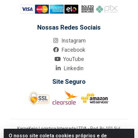
Nossas Redes Sociais
Instagram
Facebook
YouTube
Linkedin
Site Seguro
KarneKeijo Logistica Integrada LTDA - Rod. Br-101 Sul,
nº3700 - Barro, Recife/PE, 50900-400 CNPJ:
O nosso site coleta cookies próprios e de