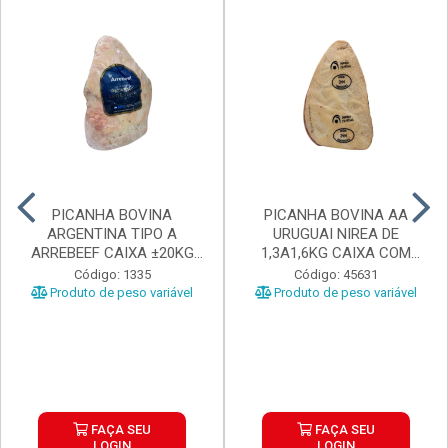
PICANHA BOVINA
PICANHA BOVINA AA
ARGENTINA TIPO A
URUGUAI NIREA DE
ARREBEEF CAIXA ±20KG
1,3A1,6KG CAIXA COM
PEÇAS 1...
±15KG
Código: 1335
Código: 45631
Produto de peso variável
Produto de peso variável
FAÇA SEU
FAÇA SEU
LOGIN
LOGIN