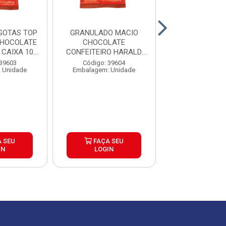
GOTAS TOP
GRANULADO MACIO
CHOCOLATE 
CHOCOLATE
CHOCOLATE
GENUINE 
CAIXA 10...
CONFEITEIRO HARALD
1,01KG CAIXA 10...
Código: 39
 39603
Código: 39604
Embalagem: U
 Unidade
Embalagem: Unidade
 SEU
FAÇA SEU
FAÇA S
IN
LOGIN
LOGIN