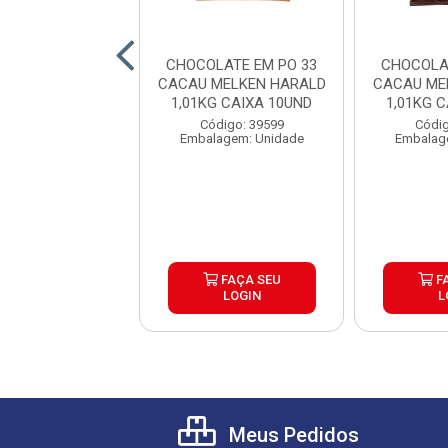
LATE BRANCO
CHOCOLATE EM PO 33
CHOCOLA
NUINE 1KG
CACAU MELKEN HARALD
CACAU ME
1,01KG CAIXA 10UND
1,01KG 
digo: 39683
Código: 39599
Códig
agem: Unidade
Embalagem: Unidade
Embalag
FAÇA SEU
FAÇA SEU
F
LOGIN
LOGIN
L
Meus Pedidos