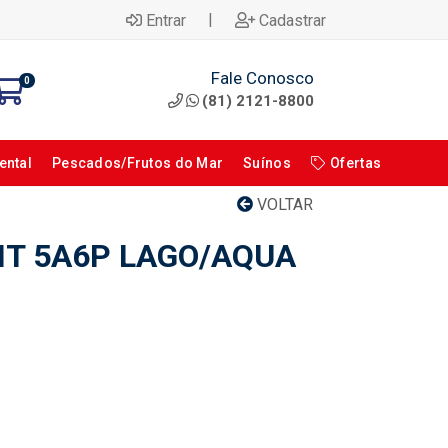
|
Entrar
Cadastrar
Fale Conosco
0
(81) 2121-8800
ental
Pescados/Frutos do Mar
Suínos
Ofertas
VOLTAR
NT 5A6P LAGO/AQUA