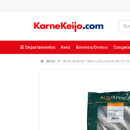
Departamentos
Aves
Bovinos/Ovinos
Congel
INÍCIO
CAVALINHA INT 5A6P LAGO/AQUA PAC1K CX