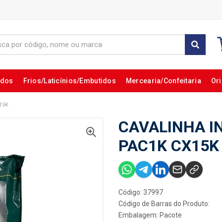
ados
Frios/Laticínios/Embutidos
Mercearia/Confeitaria
Ori
15K
CAVALINHA I
PAC1K CX15K
Código: 37997
Código de Barras do Produto:
Embalagem: Pacote