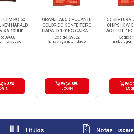
TE EM PO 50
GRANULADO CROCANTE
COBERTURA 
LKEN HARALD
COLORIDO CONFEITEIRO
CHIPSHOW 
CAIXA 10UND
HARALD 1,01KG CAIXA ...
AO LEITE 1KG 
o: 39600
Código: 39602
Código:
em: Unidade
Embalagem: Unidade
Embalagem:
AÇA SEU
FAÇA SEU
FAÇA
OGIN
LOGIN
LOG
Títulos
Notas Fiscais