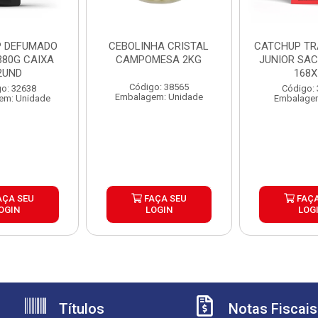
 DEFUMADO
CEBOLINHA CRISTAL
CATCHUP TR
380G CAIXA
CAMPOMESA 2KG
JUNIOR SAC
2UND
168X
Código: 38565
o: 32638
Código:
Embalagem: Unidade
em: Unidade
Embalagem
AÇA SEU
FAÇA SEU
FAÇA
OGIN
LOGIN
LOG
Títulos
Notas Fiscais