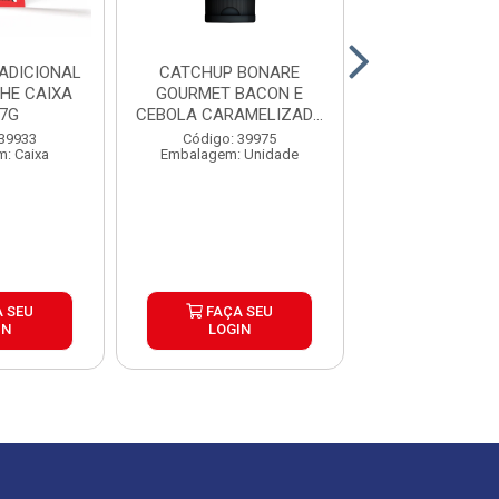
ADICIONAL
CATCHUP BONARE
CATCHUP TRAD
HE CAIXA
GOURMET BACON E
JUNIOR 1,1KG
7G
CEBOLA CARAMELIZADA
5UND
390G
 39933
Código: 39975
Código: 11
: Caixa
Embalagem: Unidade
Embalagem: U
 SEU
FAÇA SEU
FAÇA S
IN
LOGIN
LOGIN