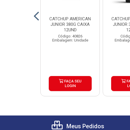
P TRADICIONAL
CATCHUP AMERICAN
CATCHUP
R 1,1KG CAIXA
JUNIOR 380G CAIXA
JUNIOR 
5UND
12UND
1
digo: 11279
Código: 40826
Códig
agem: Unidade
Embalagem: Unidade
Embalag
FAÇA SEU
FAÇA SEU
F
LOGIN
LOGIN
L
Meus Pedidos