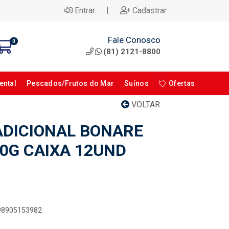
|
Entrar
Cadastrar
Fale Conosco
0
(81) 2121-8800
ental
Pescados/Frutos do Mar
Suínos
Ofertas
VOLTAR
DICIONAL BONARE
0G CAIXA 12UND
898905153982