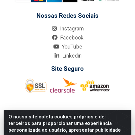
Nossas Redes Sociais
Instagram
Facebook
YouTube
Linkedin
Site Seguro
KarneKeijo Logistica Integrada LTDA - Rod. Br-101 Sul, nº3700
O nosso site coleta cookies próprios e de
- Barro, Recife/PE, 50900-400 CNPJ: 24.150.377/0001-95
terceiros para proporcionar uma experiência
Estados atendidos pela KarneKeijo: PE, PB e RN.
personalizada ao usuário, apresentar publicidade