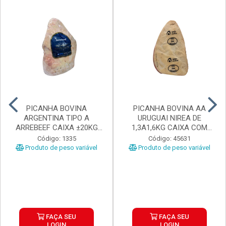
PICANHA BOVINA
PICANHA BOVINA AA
ARGENTINA TIPO A
URUGUAI NIREA DE
ARREBEEF CAIXA ±20KG
1,3A1,6KG CAIXA COM
PEÇAS 1...
±15KG
Código: 1335
Código: 45631
Produto de peso variável
Produto de peso variável
FAÇA SEU
FAÇA SEU
LOGIN
LOGIN