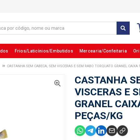
ados
Frios/Laticínios/Embutidos
Mercearia/Confeitaria
Ori
CASTANHA SEM CABECA, SEM VISCERAS E SEM RABO TORQUATO GRANEL CAIXA 1
CASTANHA SE
VISCERAS E 
GRANEL CAIXA
PEÇAS/KG