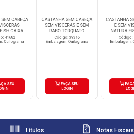
 SEM CABEÇA
CASTANHA SEM CABEÇA
CASTANHA S
 VISCERAS
SEM VISCERAS E SEM
E SEM VI
FISH CAIXA
RABO TORQUATO
NATURA FI
G 3 ...
GRANEL ...
15KG 3
o: 41682
Código: 39316
Código:
: Quilograma
Embalagem: Quilograma
Embalagem: 
AÇA SEU
FAÇA SEU
FAÇA
OGIN
LOGIN
LOG
Títulos
Notas Fiscais