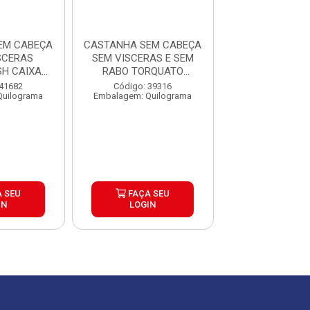
EM CABEÇA
CASTANHA SEM CABEÇA
CASTANHA SEM
SCERAS
SEM VISCERAS E SEM
E SEM VISC
SH CAIXA
RABO TORQUATO
NATURA FISH
 ...
GRANEL ...
15KG 3 ..
 41682
Código: 39316
Código: 41
Quilograma
Embalagem: Quilograma
Embalagem: Qui
 SEU
FAÇA SEU
FAÇA S
IN
LOGIN
LOGIN