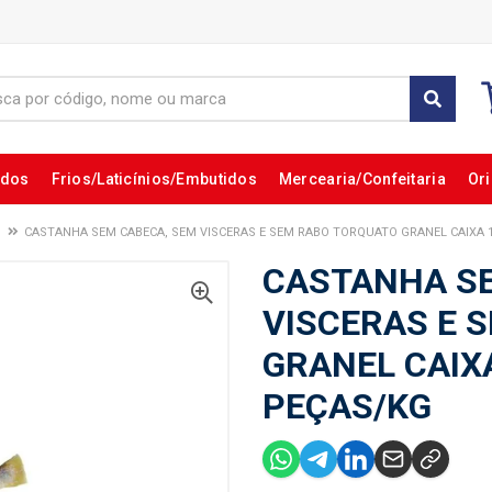
ados
Frios/Laticínios/Embutidos
Mercearia/Confeitaria
Ori
CASTANHA SEM CABECA, SEM VISCERAS E SEM RABO TORQUATO GRANEL CAIXA 1
CASTANHA SE
VISCERAS E 
GRANEL CAIXA
PEÇAS/KG