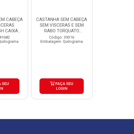
EM CABEÇA
CASTANHA SEM CABEÇA
CASTANHA SEM
SCERAS
SEM VISCERAS E SEM
E SEM VISC
SH CAIXA
RABO TORQUATO
NATURA FISH
 ...
GRANEL ...
15KG 3 ..
 41682
Código: 39316
Código: 41
Quilograma
Embalagem: Quilograma
Embalagem: Qui
 SEU
FAÇA SEU
FAÇA S
IN
LOGIN
LOGIN