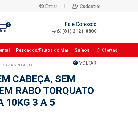
|
Entrar
Cadastrar
Fale Conosco
0
(81) 2121-8800
ental
Pescados/Frutos do Mar
Suínos
Ofertas
VOLTAR
0KG 3 A 5 PECAS/KG
M CABEÇA, SEM
SEM RABO TORQUATO
 10KG 3 A 5