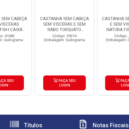
 SEM CABEÇA
CASTANHA SEM CABEÇA
CASTANHA S
 VISCERAS
SEM VISCERAS E SEM
E SEM VI
FISH CAIXA
RABO TORQUATO
NATURA FI
G 3 ...
GRANEL ...
15KG 3
o: 41682
Código: 39316
Código:
: Quilograma
Embalagem: Quilograma
Embalagem: 
AÇA SEU
FAÇA SEU
FAÇA
OGIN
LOGIN
LOG
Títulos
Notas Fiscais