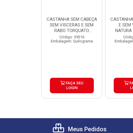
HA SEM CABEÇA
CASTANHA SEM CABEÇA
CASTANHA
EM VISCERAS
SEM VISCERAS E SEM
E SEM
A FISH CAIXA
RABO TORQUATO
NATURA 
15KG 3 ...
GRANEL ...
15K
digo: 41682
Código: 39316
Códig
gem: Quilograma
Embalagem: Quilograma
Embalagem
FAÇA SEU
FAÇA SEU
F
LOGIN
LOGIN
L
Meus Pedidos