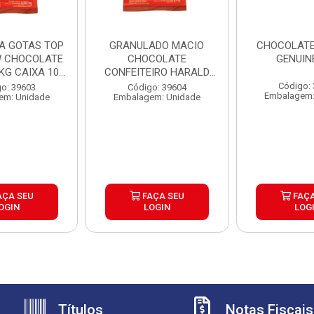
A GOTAS TOP
GRANULADO MACIO
CHOCOLAT
 CHOCOLATE
CHOCOLATE
GENUIN
KG CAIXA 10...
CONFEITEIRO HARALD
1,01KG CAIXA 10...
Código:
o: 39603
Código: 39604
Embalagem:
em: Unidade
Embalagem: Unidade
AÇA SEU
FAÇA SEU
FAÇA
OGIN
LOGIN
LOG
Títulos
Notas Fiscais