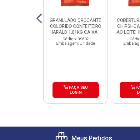
HA DE FRANGO
GRANULADO CROCANTE
COBERTUR
 REQUEIJAO
COLORIDO CONFEITEIRO
CHIPSHOW
 PICKERS CAIXA
HARALD 1,01KG CAIXA ...
AO LEITE 1
6X1,05K...
digo: 39754
Código: 39602
Códig
agem: Unidade
Embalagem: Unidade
Embalag
FAÇA SEU
FAÇA SEU
F
LOGIN
LOGIN
L
Meus Pedidos