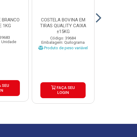
E BRANCO
COSTELA BOVINA EM
COXINHA DE 
E 1KG
TIRAS QUALITY CAIXA
COM REQUE
±15KG
MCCAIN PICKER
6X1,05K..
 39683
Código: 39684
Código: 39
 Unidade
Embalagem: Quilograma
Embalagem: U
Produto de peso variável
 SEU
FAÇA S
FAÇA SEU
IN
LOGIN
LOGIN