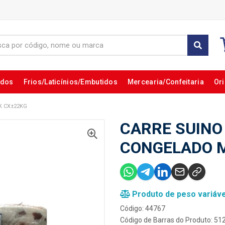
ados
Frios/Laticínios/Embutidos
Mercearia/Confeitaria
Ori
K CX±22KG
CARRE SUINO
CONGELADO M
Produto de peso variáve
Código: 44767
Código de Barras do Produto: 5