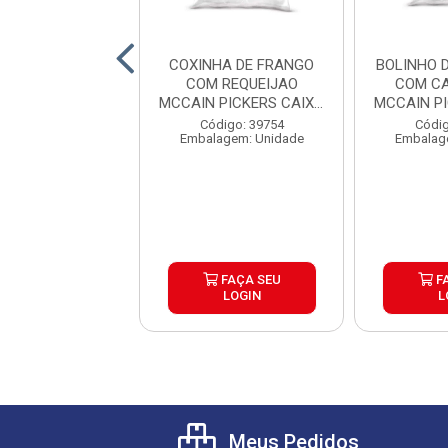
 DE PARRILA
COXINHA DE FRANGO
BOLINHO 
SQUERO CAIXA
COM REQUEIJAO
COM CA
6X500G
MCCAIN PICKERS CAIXA
MCCAIN P
6X1,05K...
6
digo: 39804
Código: 39754
Códig
agem: Unidade
Embalagem: Unidade
Embalag
FAÇA SEU
FAÇA SEU
F
LOGIN
LOGIN
L
Meus Pedidos