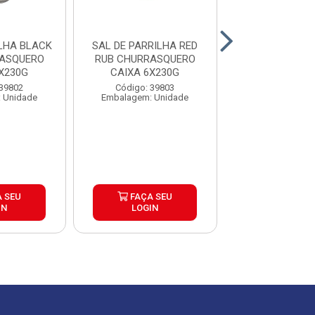
BLACK
SAL DE PARRILHA RED
SAL DE PAR
RASQUERO
RUB CHURRASQUERO
CHURRASQUERO
X230G
CAIXA 6X230G
6X500G
 39802
Código: 39803
Código: 39
 Unidade
Embalagem: Unidade
Embalagem: U
 SEU
FAÇA SEU
FAÇA S
IN
LOGIN
LOGIN