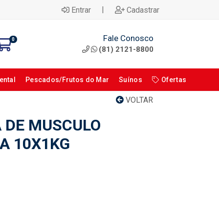
|
Entrar
Cadastrar
Fale Conosco
0
(81) 2121-8800
ental
Pescados/Frutos do Mar
Suínos
Ofertas
VOLTAR
 DE MUSCULO
XA 10X1KG