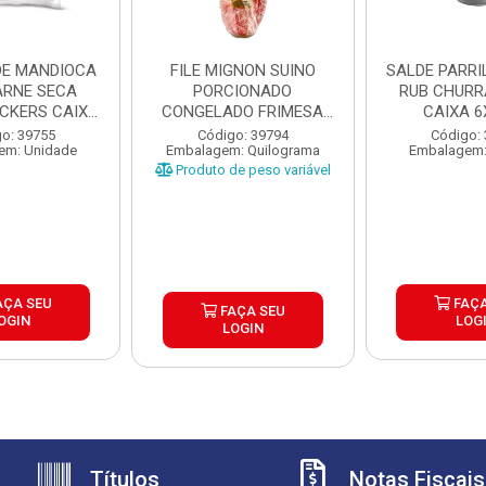
DE MANDIOCA
FILE MIGNON SUINO
SALDE PARRILHA 
RNE SECA
PORCIONADO
RUB CHUR
ICKERS CAIXA
CONGELADO FRIMESA
CAIXA 6
X1,...
CAIXA ±15KG
o: 39755
Código: 39794
Código:
em: Unidade
Embalagem: Quilograma
Embalagem:
Produto de peso variável
AÇA SEU
FAÇA
FAÇA SEU
OGIN
LOG
LOGIN
Títulos
Notas Fiscais