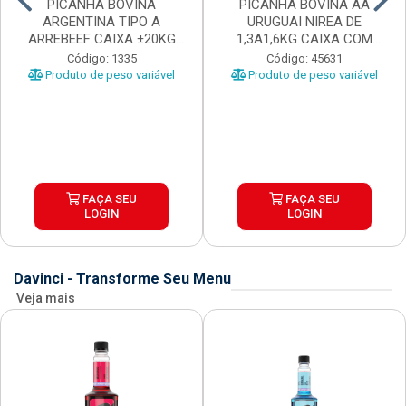
PICANHA BOVINA
PICANHA BOVINA AA
ARGENTINA TIPO A
URUGUAI NIREA DE
ARREBEEF CAIXA ±20KG
1,3A1,6KG CAIXA COM
PEÇAS 1...
±15KG
Código: 1335
Código: 45631
Produto de peso variável
Produto de peso variável
FAÇA SEU
FAÇA SEU
LOGIN
LOGIN
Davinci - Transforme Seu Menu
Veja mais