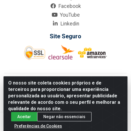
Facebook
YouTube
Linkedin
Site Seguro
KarneKeijo Logistica Integrada LTDA - Rod. Br-101 Sul, nº3700
O nosso site coleta cookies próprios e de
- Barro, Recife/PE, 50900-400 CNPJ: 24.150.377/0001-95
terceiros para proporcionar uma experiência
Estados atendidos pela KarneKeijo: PE, PB e RN.
personalizada ao usuário, apresentar publicidade
relevante de acordo com o seu perfil e melhorar a
qualidade do nosso site.
Aceitar
Negar não essenciais
Preferências de Cookies