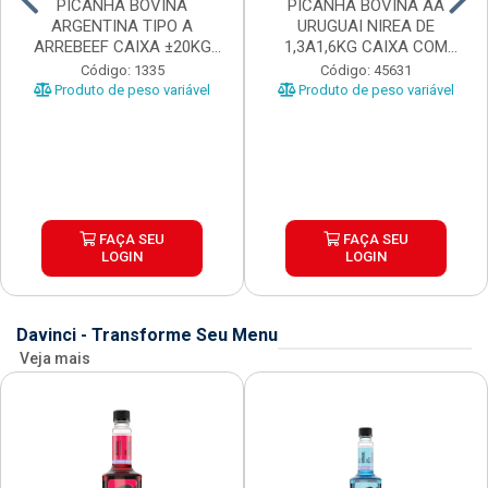
PICANHA BOVINA
PICANHA BOVINA AA
ARGENTINA TIPO A
URUGUAI NIREA DE
ARREBEEF CAIXA ±20KG
1,3A1,6KG CAIXA COM
PEÇAS 1...
±15KG
Código: 1335
Código: 45631
Produto de peso variável
Produto de peso variável
FAÇA SEU
FAÇA SEU
LOGIN
LOGIN
Davinci - Transforme Seu Menu
Veja mais