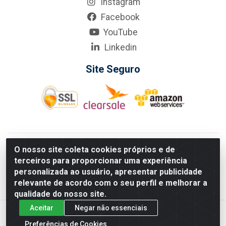
Instagram
Facebook
YouTube
Linkedin
Site Seguro
KarneKeijo Logistica Integrada LTDA - Rod. Br-101 Sul, nº3700
O nosso site coleta cookies próprios e de
- Barro, Recife/PE, 50900-400 CNPJ: 24.150.377/0001-95
terceiros para proporcionar uma experiência
Estados atendidos pela KarneKeijo: PE, PB e RN.
personalizada ao usuário, apresentar publicidade
relevante de acordo com o seu perfil e melhorar a
qualidade do nosso site.
Aceitar
Negar não essenciais
Preferências de Cookies