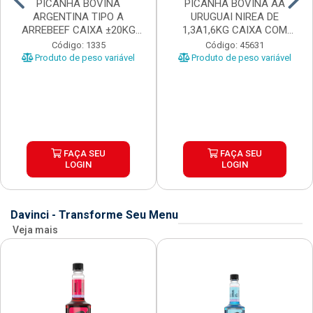
PICANHA BOVINA
PICANHA BOVINA AA
ARGENTINA TIPO A
URUGUAI NIREA DE
ARREBEEF CAIXA ±20KG
1,3A1,6KG CAIXA COM
PEÇAS 1...
±15KG
Código: 1335
Código: 45631
Produto de peso variável
Produto de peso variável
FAÇA SEU
FAÇA SEU
LOGIN
LOGIN
Davinci - Transforme Seu Menu
Veja mais