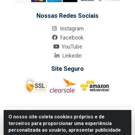
Nossas Redes Sociais
Instagram
Facebook
YouTube
Linkedin
Site Seguro
KarneKeijo Logistica Integrada LTDA - Rod. Br-101 Sul, nº3700
O nosso site coleta cookies próprios e de
- Barro, Recife/PE, 50900-400 CNPJ: 24.150.377/0001-95
terceiros para proporcionar uma experiência
Estados atendidos pela KarneKeijo: PE, PB e RN.
personalizada ao usuário, apresentar publicidade