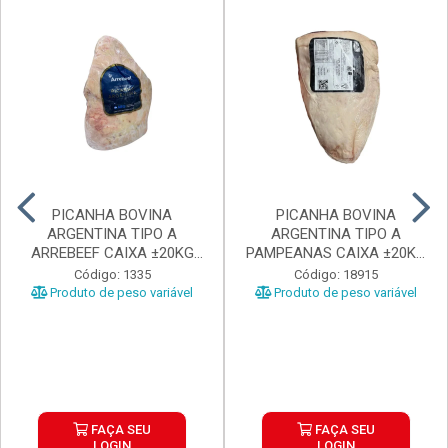
PICANHA BOVINA
PICANHA BOVINA
ARGENTINA TIPO A
ARGENTINA TIPO A
ARREBEEF CAIXA ±20KG
PAMPEANAS CAIXA ±20KG
PEÇAS 1...
PEÇAS ...
Código: 1335
Código: 18915
Produto de peso variável
Produto de peso variável
FAÇA SEU
FAÇA SEU
LOGIN
LOGIN