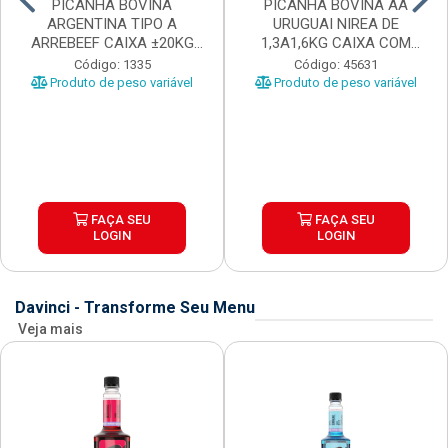
PICANHA BOVINA
PICANHA BOVINA AA
ARGENTINA TIPO A
URUGUAI NIREA DE
ARREBEEF CAIXA ±20KG
1,3A1,6KG CAIXA COM
PEÇAS 1...
±15KG
Código: 1335
Código: 45631
Produto de peso variável
Produto de peso variável
FAÇA SEU
FAÇA SEU
LOGIN
LOGIN
Davinci - Transforme Seu Menu
Veja mais