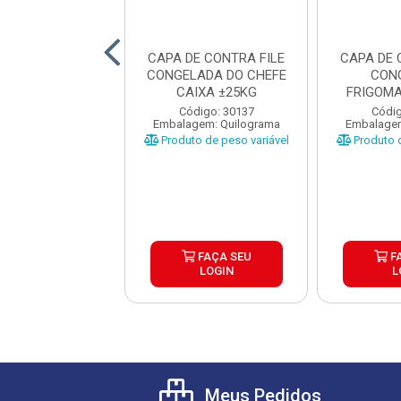
 CONTRA FILE
CAPA DE CONTRA FILE
CAPA DE 
LADA QUALITY
CONGELADA DO CHEFE
CON
IXA ±25KG
CAIXA ±25KG
FRIGOM
±
digo: 28273
Código: 30137
Códig
gem: Quilograma
Embalagem: Quilograma
Embalagem
o de peso variável
Produto de peso variável
Produto d
FAÇA SEU
FAÇA SEU
F
LOGIN
LOGIN
L
Meus Pedidos