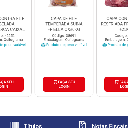
CONTRA FILE
CAPA DE FILE
CAPA CONT
GELADA
TEMPERADA SUINA
RESFRIADA FR
ARCA CAIXA
FRIELLA CX±6KG
±25
25KG
o: 42252
Código: 38691
Código:
: Quilograma
Embalagem: Quilograma
Embalagem: 
e peso variável
Produto de peso variável
Produto de p
AÇA SEU
FAÇA SEU
FAÇA
OGIN
LOGIN
LOG
Títulos
Notas Fiscais