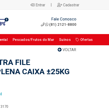
|
Entrar
Cadastrar
Fale Conosco
0
(81) 2121-8800
ental
Pescados/Frutos do Mar
Suínos
Ofertas
VOLTAR
TRA FILE
LENA CAIXA ±25KG
l
113170