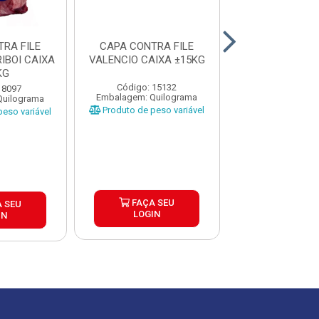
RA FILE
CAPA CONTRA FILE
CAPA CONTRA
IBOI CAIXA
VALENCIO CAIXA ±15KG
CONGELADA Q
KG
CAIXA ±2
Código: 15132
 8097
Código: 28
Embalagem: Quilograma
Quilograma
Embalagem: Qui
Produto de peso variável
eso variável
Produto de peso
FAÇA SEU
 SEU
FAÇA S
LOGIN
IN
LOGIN