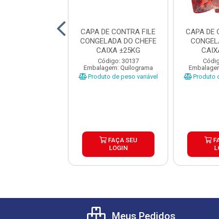
 FILE GRILL
CAPA DE CONTRA FILE
CAPA DE 
ONGELADA
CONGELADA DO CHEFE
CONGEL
ERBEEF CAIXA
CAIXA ±25KG
CAIX
±25KG
digo: 25915
Código: 30137
Códig
gem: Quilograma
Embalagem: Quilograma
Embalagem
o de peso variável
Produto de peso variável
Produto d
FAÇA SEU
FAÇA SEU
F
LOGIN
LOGIN
L
Meus Pedidos