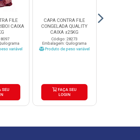
RA FILE
CAPA CONTRA FILE
CAPA FILE G
IBOI CAIXA
CONGELADA QUALITY
CONGELA
KG
CAIXA ±25KG
BETTERBEEF 
±25KG
 8097
Código: 28273
Código: 25
Quilograma
Embalagem: Quilograma
Embalagem: Qui
eso variável
Produto de peso variável
Produto de peso
 SEU
FAÇA SEU
FAÇA S
IN
LOGIN
LOGIN