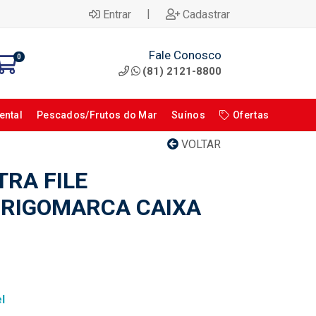
|
Entrar
Cadastrar
Fale Conosco
0
(81) 2121-8800
ental
Pescados/Frutos do Mar
Suínos
Ofertas
VOLTAR
TRA FILE
RIGOMARCA CAIXA
l