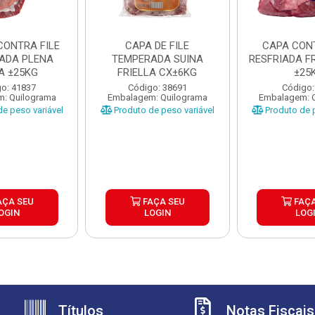
CONTRA FILE
CAPA DE FILE
CAPA CONT
ADA PLENA
TEMPERADA SUINA
RESFRIADA FR
A ±25KG
FRIELLA CX±6KG
±25
o: 41837
Código: 38691
Código:
: Quilograma
Embalagem: Quilograma
Embalagem: 
e peso variável
Produto de peso variável
Produto de p
AÇA SEU
FAÇA SEU
FAÇA
OGIN
LOGIN
LOG
Títulos
Notas Fiscais