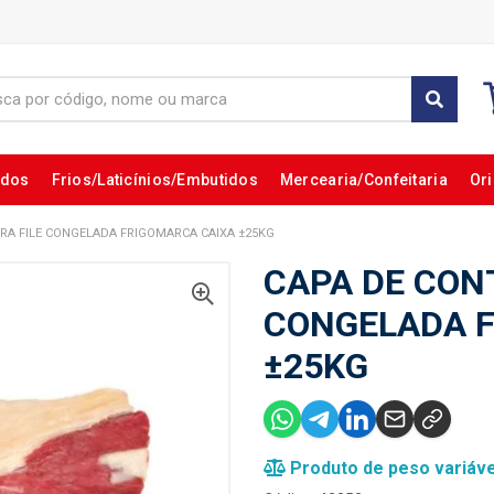
ados
Frios/Laticínios/Embutidos
Mercearia/Confeitaria
Ori
RA FILE CONGELADA FRIGOMARCA CAIXA ±25KG
CAPA DE CON
CONGELADA F
±25KG
Produto de peso variáve