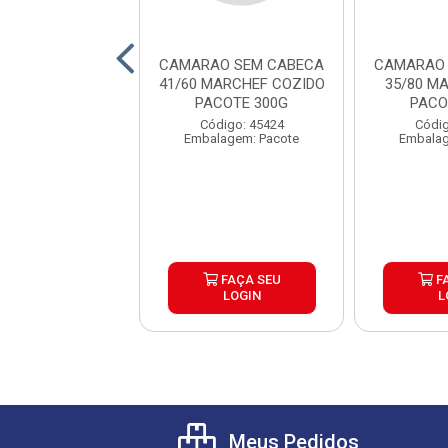
AO FILE 60/75
CAMARAO SEM CABECA
CAMARAO 
COZIDO PACOTE
41/60 MARCHEF COZIDO
35/80 M
300G
PACOTE 300G
PACO
digo: 44481
Código: 45424
Códig
lagem: Pacote
Embalagem: Pacote
Embalag
FAÇA SEU
FAÇA SEU
F
LOGIN
LOGIN
L
Meus Pedidos