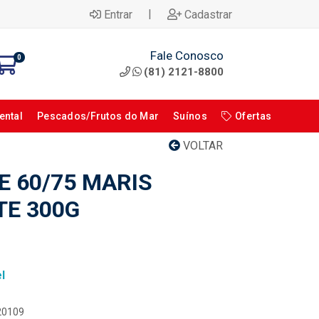
|
Entrar
Cadastrar
Fale Conosco
0
(81) 2121-8800
ental
Pescados/Frutos do Mar
Suínos
Ofertas
VOLTAR
E 60/75 MARIS
TE 300G
l
120109