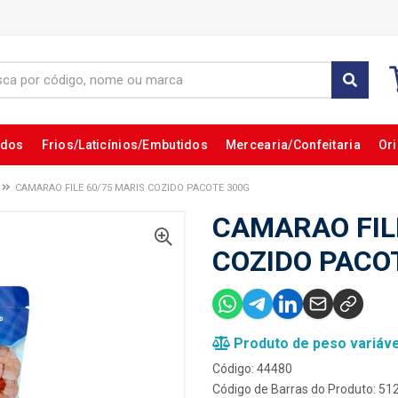
ados
Frios/Laticínios/Embutidos
Mercearia/Confeitaria
Ori
CAMARAO FILE 60/75 MARIS COZIDO PACOTE 300G
CAMARAO FIL
COZIDO PACO
Produto de peso variáve
Código: 44480
Código de Barras do Produto: 5