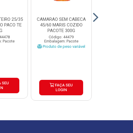
EIRO 25/35
CAMARAO SEM CABECA
CAMARAO FILE
O PACO TE
45/60 MARIS COZIDO
MARIS COZIDO
G
PACOTE 300G
300G
 44478
Código: 44479
Código: 44
: Pacote
Embalagem: Pacote
Embalagem: P
Produto de peso variável
 SEU
FAÇA S
FAÇA SEU
IN
LOGIN
LOGIN