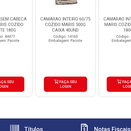
SEM CABECA
CAMARAO INTEIRO 60/75
CAMARAO INT
ARIS COZIDO
COZIDO MARIS 500G
MARIS COZID
TE 180G
CAIXA 40UND
180
o: 44477
Código: 14163
Código:
em: Pacote
Embalagem: Pacote
Embalagem
AÇA SEU
FAÇA SEU
FAÇA
OGIN
LOGIN
LOG
Títulos
Notas Fiscais