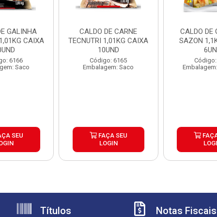
DE GALINHA
CALDO DE CARNE
CALDO DE 
1,01KG CAIXA
TECNUTRI 1,01KG CAIXA
SAZON 1,1
0UND
10UND
6U
go: 6166
Código: 6165
Código:
gem: Saco
Embalagem: Saco
Embalagem:
AÇA SEU
FAÇA SEU
FAÇA
OGIN
LOGIN
LOG
Títulos
Notas Fiscais