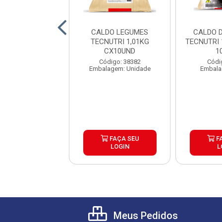
O DE LEGUMES
CALDO LEGUMES
CALDO 
 1,1KG CAIXA
TECNUTRI 1,01KG
TECNUTRI 
6UND
CX10UND
1
digo: 13658
Código: 38382
Códi
alagem: Saco
Embalagem: Unidade
Embala
FAÇA SEU
FAÇA SEU
F
LOGIN
LOGIN
L
Meus Pedidos