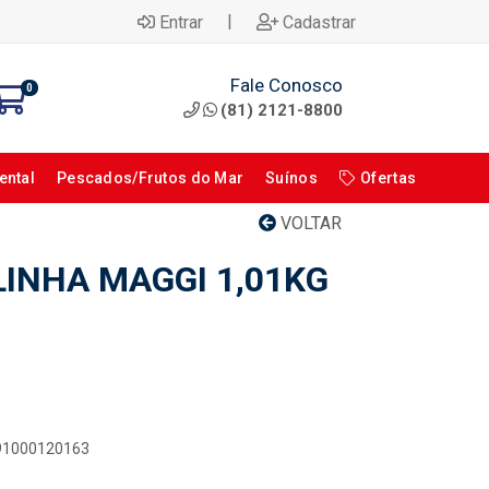
|
Entrar
Cadastrar
Fale Conosco
0
(81) 2121-8800
ental
Pescados/Frutos do Mar
Suínos
Ofertas
VOLTAR
LINHA MAGGI 1,01KG
891000120163