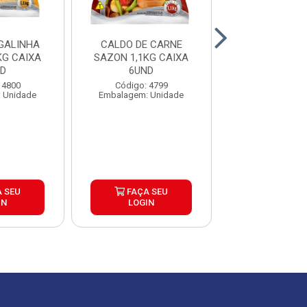
GALINHA
CALDO DE CARNE
CALDO DE LE
KG CAIXA
SAZON 1,1KG CAIXA
SAZON 1,1KG
ND
6UND
6UND
 4800
Código: 4799
Código: 13
 Unidade
Embalagem: Unidade
Embalagem: 
 SEU
FAÇA SEU
FAÇA S
IN
LOGIN
LOGIN