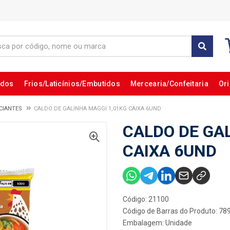
ados
Frios/Laticínios/Embutidos
Mercearia/Confeitaria
Ori
CIANTES
CALDO DE GALINHA MAGGI 1,01KG CAIXA 6UND
CALDO DE GA
CAIXA 6UND
Código: 21100
Código de Barras do Produto: 7
Embalagem: Unidade