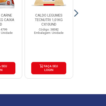
 CARNE
CALDO LEGUMES
CALDO DE LE
KG CAIXA
TECNUTRI 1,01KG
SAZON 1,1KG
ND
CX10UND
6UND
 4799
Código: 38382
Código: 13
 Unidade
Embalagem: Unidade
Embalagem: 
 SEU
FAÇA SEU
FAÇA S
IN
LOGIN
LOGIN