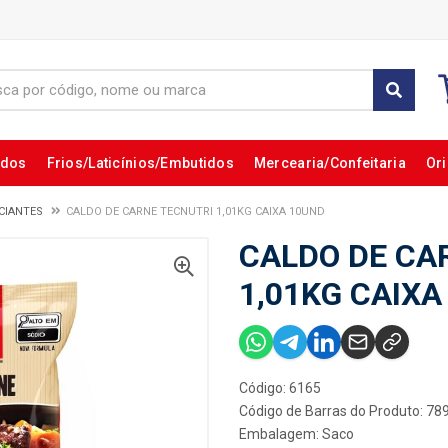
ados
Frios/Laticínios/Embutidos
Mercearia/Confeitaria
Ori
CIANTES
CALDO DE CARNE TECNUTRI 1,01KG CAIXA 10UND
CALDO DE CA
1,01KG CAIXA
Código: 6165
Código de Barras do Produto: 7
Embalagem: Saco