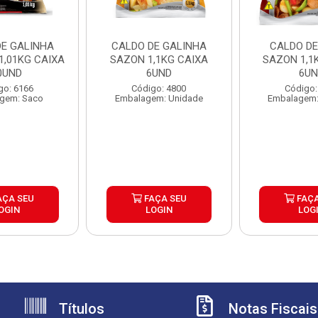
DE GALINHA
CALDO DE GALINHA
CALDO DE
1,01KG CAIXA
SAZON 1,1KG CAIXA
SAZON 1,1
0UND
6UND
6U
go: 6166
Código: 4800
Código:
gem: Saco
Embalagem: Unidade
Embalagem:
AÇA SEU
FAÇA SEU
FAÇA
OGIN
LOGIN
LOG
Títulos
Notas Fiscais