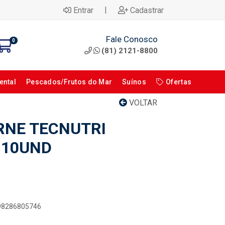
|
Entrar
Cadastrar
Fale Conosco
0
(81) 2121-8800
ental
Pescados/Frutos do Mar
Suínos
Ofertas
VOLTAR
RNE TECNUTRI
 10UND
898286805746