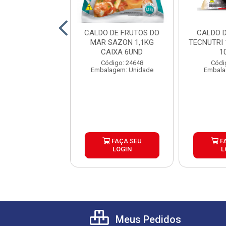
O DE LEGUMES
CALDO DE FRUTOS DO
CALDO 
 1,1KG CAIXA
MAR SAZON 1,1KG
TECNUTRI 
6UND
CAIXA 6UND
1
digo: 13658
Código: 24648
Códi
alagem: Saco
Embalagem: Unidade
Embala
FAÇA SEU
FAÇA SEU
F
LOGIN
LOGIN
L
Meus Pedidos